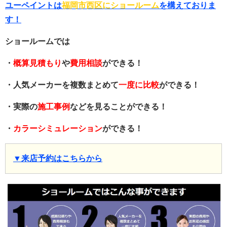
ユーペイントは
福岡市西区にショールーム
を構えておりま
す！
ショールームでは
・
概算見積もり
や
費用相談
ができる！
・人気メーカーを複数まとめて
一度に比較
ができる！
・実際の
施工事例
などを見ることができる！
・
カラーシミュレーション
ができる！
▼来店予約はこちらから