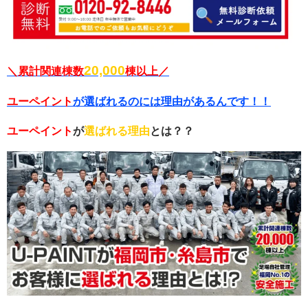
20,000
＼累計関連棟数
棟以上／
ユーペイント
が選ばれるのには理由があるんです！！
ユーペイント
が
選ばれる理由
とは？？