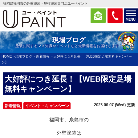
福岡県福岡市の外壁塗装・屋根塗装専門店ユーペイント
MENU
現場ブログ
塗装に関するマメ知識やイベントなど最新情報をお届けします！
HOME
>
現場ブログ
>
新着情報
>
大好評につき延長！【WEB限定足場無料キャンペー
ン】
大好評につき延長！【WEB限定足場
無料キャンペーン】
2023.06.07 (Wed) 更新
新着情報
イベント・キャンペーン
福岡市、糸島市の
外壁塗装は