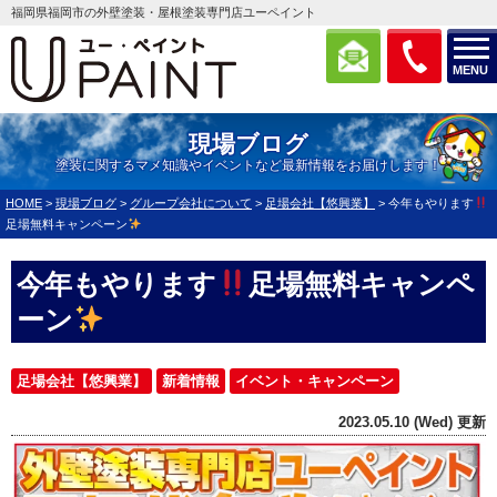
福岡県福岡市の外壁塗装・屋根塗装専門店ユーペイント
MENU
現場ブログ
塗装に関するマメ知識やイベントなど最新情報をお届けします！
HOME
>
現場ブログ
>
グループ会社について
>
足場会社【悠興業】
>
今年もやります
足場無料キャンペーン
今年もやります
足場無料キャンペ
ーン
足場会社【悠興業】
新着情報
イベント・キャンペーン
2023.05.10 (Wed) 更新