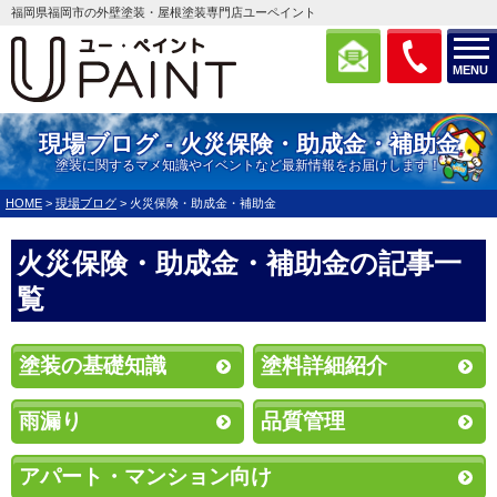
福岡県福岡市の外壁塗装・屋根塗装専門店ユーペイント
MENU
現場ブログ - 火災保険・助成金・補助金
塗装に関するマメ知識やイベントなど最新情報をお届けします！
HOME
>
現場ブログ
>
火災保険・助成金・補助金
火災保険・助成金・補助金の記事一
覧
塗装の基礎知識
塗料詳細紹介
雨漏り
品質管理
アパート・マンション向け