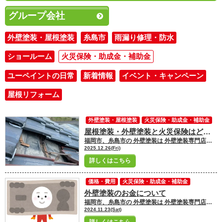
グループ会社
外壁塗装・屋根塗装
糸島市
雨漏り修理・防水
ショールーム
火災保険・助成金・補助金
ユーペイントの日常
新着情報
イベント・キャンペーン
屋根リフォーム
外壁塗装・屋根塗装
火災保険・助成金・補助金
屋根塗装・外壁塗装と火災保険はどう関係ある？
福岡市、糸島市の 外壁塗装は 外壁塗装専門店ユーペイントへ お任せください！！★☆ ＼ブログ更新中／ 福岡市・糸島市にお住いの皆さんこんにちは！ 福岡市・糸島市地域密着の塗装専門店ユーペイント ショールームスタッフの原澤です
2025.12.26(Fri)
詳しくはこちら
価格・費用
火災保険・助成金・補助金
外壁塗装のお金について
福岡市、糸島市の 外壁塗装は 外壁塗装専門店ユーペイントへ お任せください！！★☆ ＼ブログ毎日更新中／ 福岡市・糸島市にお住いの皆さんこんにちは！ 福岡市・糸島市地域密着の塗装専門店ユーペイント ショールームスタッフの原澤です
2024.11.23(Sat)