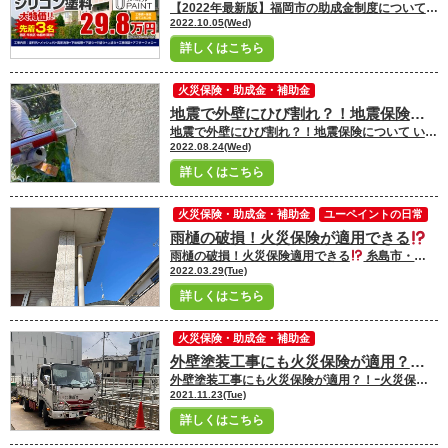
【2022年最新版】福岡市の助成金制度について いつも現場ブログをご覧いただき ありがとうございます！ 福岡市、糸島市の 屋根・外壁塗装は 塗装専門店ユーペイントへ お任せください！！★☆ ＼ブログ毎日更新中／ 福岡市・糸島市にお住いの皆さんこんにちは！ 福岡市・糸島市地域密着の塗装専門店ユーペイント ショールームスタッフの岩佐です
2022.10.05(Wed)
詳しくはこちら
火災保険・助成金・補助金
地震で外壁にひび割れ？！地震保険について
地震で外壁にひび割れ？！地震保険について いつも現場ブログをご覧いただき ありがとうございます！ 福岡市、糸島市の 外壁塗装は 外壁塗装専門店ユーペイントへ お任せください！！★☆ ＼ブログ毎日更新中／ 福岡市、糸島市にお住いの皆さんこんにちは。 福岡市・糸島市地域密着の塗装専門店ユーペイントです。 ユーペイントスタッフの三村です(^^)/ 多く目にする『地震』のニュース。 いつどこで起こるか分からない地震に備え 外壁の知識をつけておきましょう。 地震後に外壁を見てみたら 『外壁にひび割れが？！』 『直すのにいくらかかるの？』 と地震後にお悩みになる方もいらっしゃっるかもしれません。 大切なお家に外壁がひび割れてしまったら不安ですよね。 何とかしたくても、どうしたら良いのか分からない方や費用など不安な方も多いかと思います。 しかし、地震が原因での外壁のひび割れや破損は、地震保険が対象となります。 保険に加入されている方であれば保険対応で修繕できる可能性があります。 今回は、地震保険の申請条件と申請の流れを解説していきたいと思います。 費用負担を減らして、修繕工事を行っていきましょう。 福岡市・糸島市の外壁塗装・屋根塗装のことなら塗装専門店のユーペイントへご連絡お待ちしております。 [myphp file='comContactTel'] 地震後のひび割れは保険で直せる可能性あり！ 地震が原因で外壁のひび割れは修繕できる可能性があります。 理由は、地震による外壁破損も対象だからです。 ただし、細かい申請条件もあります。 地震保険に加入されている方は、申請条件と申請の流れをチェックしていきましょう。 申請できる条件 外壁のひび割れが地震保険で申請できる条件は以下の通りです。 ●地震保険に入っている ●被害に遭った場所が外壁部分 ●一部損以上の被害 【適用外になる可能性があるケース】 ●被害規模が小さい（一部損に満たない） ●門塀・ブロック塀等、付属物のみの被害 ●地震発生から時間が経過している ●地震以外が原因 ※詳細な申請方法は保険会社によって多少異なりますので、ご加入の保険会社の申請条件をチェックしましょう。 申請の流れ 申請の流れをご紹介します。 地震発生後は保険会社も混みあいます。 流れを事前に把握しておくことが大切です。 ※保険会社によって申請の流れも変わってくる場合があります。ご加入の保険をご確認下さい。 ①加入している保険会社に損害を連絡 →外壁修繕をしてくれるリフォーム業者にも点検を依頼 ↓ ②損害保険の鑑定人が現地調査 ↓ ③保険の可否連絡 ↓ ④保険金入金 →修繕工事契約 【注意】『保険料で無料で直せますよ』という訪問業者には注意！！ 大きな地震や台風などの自然災害が起こった後は、 『保険で無料で修理できますよ』と営業に来る訪問業者が急増します。 しかし、保険金で修繕できるかは 実際に鑑定人に調査してもらわなければ判定できません。 先に工事を契約してしまうと、 いざ保険がきかなかった時に自己負担になります。 調査前に修繕されてしまうと、 保険が下りるはずだった損害も 下りなくなってしまいます。 修繕工事を契約するのは必ず保険会社から調査を終えてから行いましょう。 そして、無料で直せることを強引に推してくる業者には注意が必要です。 まとめ いかがでしたでしょうか？ 地震後にひび割れが入ってしまった場合は放っておかず修繕・修理がする事が大切です。 地震保険に加入している方は、保険を活用して修繕費用の負担を軽減する事をおすすめします。 地震後も安心して暮らしていけるように、最適な対応をしていきましょう！ ꙳✧˖°⌖꙳✧˖°⌖꙳✧˖°⌖꙳✧˖°⌖꙳✧˖°⌖꙳✧˖°⌖꙳✧˖°⌖꙳✧˖°꙳✧˖°⌖꙳✧˖°⌖꙳✧˖°⌖꙳✧˖°⌖꙳✧˖°⌖꙳✧˖°⌖꙳✧˖°⌖꙳✧˖° ▼屋根・外壁塗装のお問合せ・お見積り（無料）はこちら▼ 【福岡市・糸島市地域密着の塗装専門店ユーペイント】 〒819-0038 福岡県福岡市西区羽根戸168-1 【TEL】092-707-5400 【FAX】092-707-5402 【HP】 https://u-paint.jp/ ꙳✧˖°⌖꙳✧˖°⌖꙳✧˖°⌖꙳✧˖°⌖꙳✧˖°⌖꙳✧˖°⌖꙳✧˖°⌖꙳✧˖°꙳✧˖°⌖꙳✧˖°⌖꙳✧˖°⌖꙳✧˖°⌖꙳✧˖°⌖꙳✧˖°⌖꙳✧˖°⌖꙳✧˖° 福岡市・糸島市の外壁塗装・屋根塗装のことなら塗装専門店のユーペイントへご連絡お待ちしております。 [myphp file='comContactTel'] ＼累計関連棟数20,000棟以上／ ユーペイントが選ばれるのには理由があるんです！！ ユーペイントが選ばれる理由とは？？ ユーペイントは福岡市西区にショールームを構えております！ ショールームでは ・概算見積もりや費用相談ができる！ ・人気メーカーを複数まとめて一度に比較ができる！ ・実際の施工事例などを見ることができる！ ・カラーシミュレーションができる！ ▼来店予約はこちらから 福岡県福岡市の大家さん必見！！ ユーペイントはアパート・マンションの塗装も行っております！ お持ちの物件の資産価値を向上させましょう
2022.08.24(Wed)
詳しくはこちら
火災保険・助成金・補助金
ユーペイントの日常
雨樋の破損！火災保険が適用できる
雨樋の破損！火災保険適用できる
糸島市・福岡市の皆さんこんにちは！ 福岡市・糸島市地域密着の塗装専門店ユーペイント 今回ブログを執筆するのはスタッフの石瀧です
2022.03.29(Tue)
詳しくはこちら
火災保険・助成金・補助金
外壁塗装工事にも火災保険が適用？！ｰ火災保険の種類|福岡市・糸島市の屋根塗装・外壁塗装専門店ユーペイント
外壁塗装工事にも火災保険が適用？！ｰ火災保険の種類 皆さんこんにちは！
2021.11.23(Tue)
詳しくはこちら