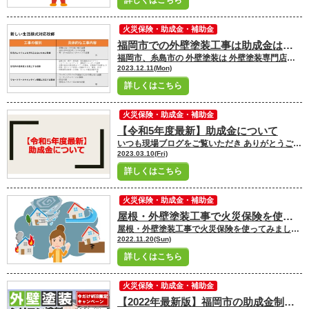
詳しくはこちら
火災保険・助成金・補助金
福岡市での外壁塗装工事は助成金は出るの？
福岡市、糸島市の 外壁塗装は 外壁塗装専門店ユーペイントへ お任せください！！★☆ ＼ブログ毎日更新中／ 福岡市、糸島市にお住いの皆さんこんにちは。 福岡市・糸島市地域密着の塗装専門店ユーペイントです。 ユーペイントスタッフの岩佐です(^^)/ 皆さんのお住いは後々リフォームが必要ですが いざ外壁塗装やメンテナンスの工事を行う際 高額な費用が掛かってしまいますよね。 外壁塗装工事の場合だと 築年数が約10年頃で考えなくてはいけません。 さらにお住いに関しては、外装だけでなく内装に関してもメンテナンスが必要です。 トータルで考えるとやはり費用はできる限り抑えたいですよね。 外壁塗装をする際に使える助成金があると かなり楽で嬉しい制度だと思います！ ただし助成金に関しては塗装工事の種類や 塗料に限定されている場合もあります。 ではどういった場合に外壁塗装で助成金が出るのか？ 気になりますよね。 結論から申し上げますと 遮熱塗料など環境に配慮した塗料を使って 外壁塗装・屋根塗装工事をした場合などです。 金額は一般的に工事費用の1割～3割程度といわれています。 外壁塗装をご検討された際には 国や地方自治体が実施している助成金や 補助金について調べてみることをお勧めします。 今回は現在福岡市で外壁塗装工事をご検討中の方に向けて、助成金についてお話いたします。 福岡市・糸島市の外壁塗装・屋根塗装のことなら塗装専門店のユーペイントへご連絡お待ちしております。 [myphp file='comContactTel'] 福岡市で適用される助成金はあるの？ お問い合わせの際に多く質問があるのは 外壁塗装で補助金はあるんですか？ という質問。 結論から申し上げますと 現在(2023年12月時点)の福岡市では、外壁塗装における補助金や助成金はありません。 しかし福岡市での助成金制度はありませんが 福岡市独自の「リノベーション推進事業補助金」という制度があります。 リノベーション推進事業補助金とは 本年度も10月から受付が開始された 福岡市独自の制度「リノベーション推進事業補助金」とは、 新築住宅を次々と建てていくのではなく現在ある住宅の流通を促進すること、また多世代居住を促進することを目的として行われている制度です。 制度には「流通型」と「持家型」の2種類があります。 福岡市にお住いの若年世帯、子育て世帯が対象となっています。 （流通型の近居や流通型・持家型共に同居リノベーションの場合は、親世帯も適用可） 福岡市・糸島市の外壁塗装・屋根塗装のことなら塗装専門店のユーペイントへご連絡お待ちしております。 [myphp file='comContactTel'] 適用にならない場合でもお得に塗装工事をしたいなら！ 火災保険の適用がされないか確認しましょう。 ご加入の火災保険の契約内容を再度確認し、 火災保険を使用した外壁塗装ができないか確認してみましょう。 外壁塗装工事のみを火災保険で適用させることは難しいですが、屋根のリフォームなど足場を設置する必要がある工事と一緒にしてしまうこともお得になります
2023.12.11(Mon)
詳しくはこちら
火災保険・助成金・補助金
【令和5年度最新】助成金について
いつも現場ブログをご覧いただき ありがとうございます！ 福岡市、糸島市の 外壁塗装は 外壁塗装専門店ユーペイントへ お任せください！！★☆ ＼ブログ毎日更新中／ 福岡市・糸島市にお住いの皆さんこんにちは！ 福岡市・糸島市地域密着の塗装専門店ユーペイント ショールームスタッフの岩佐です
2023.03.10(Fri)
詳しくはこちら
火災保険・助成金・補助金
屋根・外壁塗装工事で火災保険を使ってみましょう！
屋根・外壁塗装工事で火災保険を使ってみましょう！ いつも現場ブログをご覧いただき ありがとうございます！ 福岡市、糸島市の 外壁塗装は 外壁塗装専門店ユーペイントへ お任せください！！★☆ ＼ブログ毎日更新中／ 福岡市・糸島市にお住いの皆さんこんにちは！ 福岡市・糸島市地域密着の塗装専門店ユーペイント ショールームスタッフの石瀧です
2022.11.20(Sun)
詳しくはこちら
火災保険・助成金・補助金
【2022年最新版】福岡市の助成金制度について