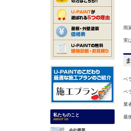
雨
実
ベ
ベ
業
私たちのこと
最
ABOUT US
会社概要