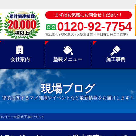
まずはお気軽にお問合せください！
0120-92-7754
電話受付9:00-18:00 (大型連休除く※日曜日完全予約制)
会社案内
塗装メニュー
施工事例
現場ブログ
塗装に関するマメ知識やイベントなど最新情報をお届けします！
バルコニーの防水工事について