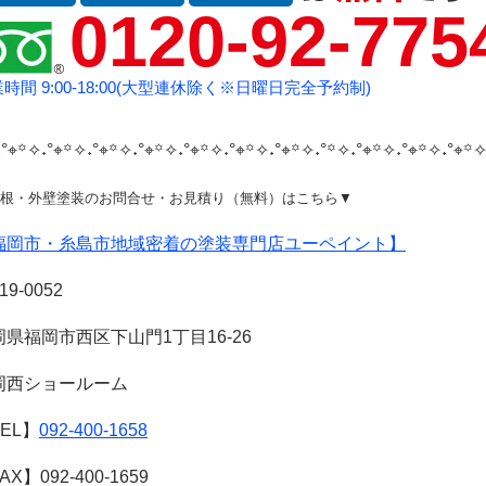
0120-92-775
時間 9:00-18:00(大型連休除く※日曜日完全予約制)
°⌖꙳✧˖°⌖꙳✧˖°⌖꙳✧˖°⌖꙳✧˖°⌖꙳✧˖°⌖꙳✧˖°⌖꙳✧˖°
꙳✧˖°⌖꙳✧˖°⌖꙳✧˖°⌖꙳✧
根・外壁塗装のお問合せ・お見積り（無料）はこちら▼
福岡市・糸島市地域密着の塗装専門店ユーペイント】
19-0052
岡県福岡市西区下山門1丁目16-26
岡西ショールーム
EL】
0
92-400-1658
AX】
092-400
-1659