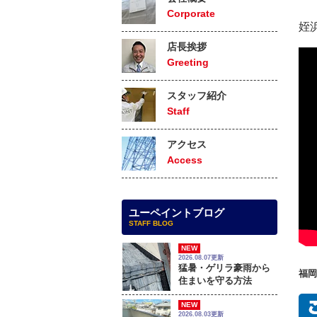
Corporate
姪
店長挨拶
Greeting
スタッフ紹介
Staff
アクセス
Access
ユーペイントブログ
STAFF BLOG
NEW
2026.08.07更新
猛暑・ゲリラ豪雨から
福岡
住まいを守る方法
NEW
2026.08.03更新