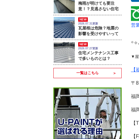
梅雨が明けても要注
意！？見逃さない住宅
のサイン
NEW
2026.07.31更新
営業
瓦屋根は危険？地震の
影響を受けやすいって
本当？
꙳✧˖
NEW
2026.07.27更新
住宅メンテナンス工事
▼屋
で多いものとは？
【
一覧はこちら
〒8
福
福
【T
【F