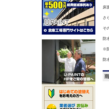
床
さ
そ
防
※
防