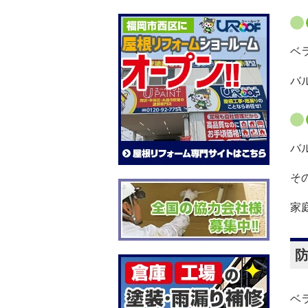
ベ
バ
バ
そ
家
ベ