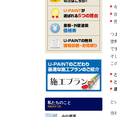
つ
塗
で
そ
こ
と
私たちのこと
ABOUT US
当
会社概要