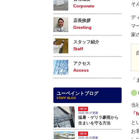
そ
Corporate
デ
店長挨拶
マ
Greeting
家
スタッフ紹介
Staff
アクセス
Access
「
ユーペイントブログ
STAFF BLOG
当
NEW
「f
2026.08.07更新
猛暑・ゲリラ豪雨から
と
住まいを守る方法
お
NEW
2026.08.03更新