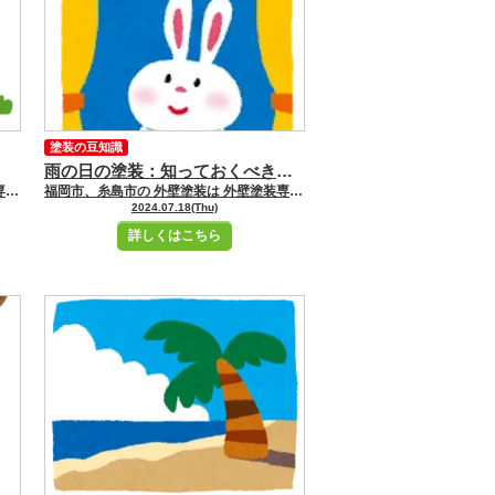
塗装の豆知識
雨の日の塗装：知っておくべきポイントと注意点
福岡市、糸島市の 外壁塗装は 外壁塗装専門店ユーペイントへ お任せください！！★☆ ＼ブログ毎日更新中／ 福岡市・糸島市にお住いの皆さんこんにちは！ 福岡市・糸島市地域密着の塗装専門店ユーペイント ショールームスタッフの小牧です 本日もブログをご覧いただき誠にありがとうございます。 本日は、ソーラーパネルについてご紹介します。 ソーラーパネルのメリット 環境への配慮：太陽光は再生可能エネルギーの一つで、温室効果ガスの排出を削減します。 電気料金の削減：発電した電力を自宅で使用することで、電力会社からの購入量を減らし、電気料金を節約できます。 売電収入：余った電力は電力会社に売電することができ、収入を得ることができます。 災害時の電源確保：停電時にも蓄電池と組み合わせることで、非常用電源として活用できます。 ソーラーパネルの設置 設置場所の選定 日照条件：南向きで日当たりの良い場所が最適です。屋根の勾配や周囲の障害物にも注意が必要です。 スペースの確保：十分な設置スペースが必要です。一般的に、1kWあたり約8〜10平方メートルのスペースが必要です。 屋根の強度：パネルの重量に耐えられる屋根であることが重要です。必要に応じて補強工事が必要な場合もあります。 設置手順 調査と計画：専門業者による現地調査と設置計画の作成。 申請と手続き：自治体や電力会社への申請手続き。 設置工事：パネルの設置、配線、インバータの設置。 動作確認：システムの動作確認と稼働開始。 ソーラーパネルのメンテナンス ソーラーパネルは比較的メンテナンスが少なく済みますが、長期間にわたって安定して発電するためには定期的なメンテナンスが重要です。 日常の点検 汚れの除去：ホコリや鳥の糞などがパネルに付着すると発電効率が低下します。定期的な清掃が必要です。 影のチェック：周囲の樹木や建物が影を作っていないか確認します。影ができると発電効率が低下します。 専門業者による点検 電気系統の点検：配線やインバータの点検を行い、異常がないか確認します。 パネルの状態確認：パネルの表面に損傷がないか、接続部分に異常がないか確認します。 まとめ ソーラーパネルは、環境に優しく、電気料金の削減や売電収入など多くのメリットがあります。 設置場所やメンテナンスに注意を払い、長期間にわたって安定した発電を期待できます。 住宅にソーラーパネルを導入することで、エコで経済的な生活を実現しましょう。 姪浜駅からショールームへの道のりはこちらです
福岡市、糸島市の 外壁塗装は 外壁塗装専門店ユーペイントへ お任せください！！★☆ ＼ブログ毎日更新中／ 福岡市・糸島市にお住いの皆さんこんにちは！ 福岡市・糸島市地域密着の塗装専門店ユーペイント ショールームスタッフの飯野です
2024.07.18(Thu)
詳しくはこちら