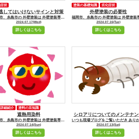
化症状
塗装の基礎知識
劣化症状
逃してはいけないサインと対策
外壁塗装の必要性
福岡市、糸島市の 外壁塗装は 外壁塗装専門店ユーペイントへ お任せください！！★☆ ＼ブログ毎日更新中／ 福岡市・糸島市にお住いの皆さんこんにちは！ 福岡市・糸島市地域密着の塗装専門店ユーペイント ショールームスタッフの飯野です
2024.07.17(Wed)
2024.07.16(Tue)
詳しくはこちら
詳しくはこちら
料詳細紹介
塗料の豆知識
遮熱用染料
シロアリについてのメンテナン
福岡市、糸島市の 外壁塗装は 外壁塗装専門店ユーペイントへ お任せください！！★☆ ＼ブログ毎日更新中／ 福岡市・糸島市にお住いの皆さんこんにちは！ 福岡市・糸島市地域密着の塗装専門店ユーペイント ショールームスタッフの小牧です 本日もブログをご覧いただき誠にありがとうございます。 本日は、夏の猛暑や冬の寒さから家を守ってくれる、遮熱用染料についてご紹介します。 遮熱用染料とは？ 遮熱用染料は、太陽光を反射することで外壁の表面温度を下げる効果がある塗料です。 これにより、建物内部の温度上昇を抑え、エアコンの使用頻度を減らすことができます。 遮熱用染料には、一般的に以下のような成分が含まれています。 赤外線反射顔料: 太陽光の赤外線を反射し、熱を外部に放出します。 高反射性の添加剤: 紫外線や可視光線を反射し、表面温度の上昇を抑えます。 遮熱用染料のメリット エネルギーコストの削減: 遮熱効果により、エアコンの使用を減らし、電気代の節約が期待できます。 環境への配慮: エネルギー消費の削減は、CO2排出量の削減にもつながります。 建物の寿命延長: 外壁の温度変化を抑えることで、建物の劣化を防ぎ、長寿命化を図ります。 快適な室内環境: 夏は涼しく、冬は暖かい快適な室内環境を維持できます。 遮熱用染料の選び方 遮熱性能の確認: 遮熱効果を示す数値や試験結果を確認しましょう。反射率や遮熱指数などが参考になります。 耐久性: 長期間の使用に耐える耐候性や耐久性があるかをチェックします。 施工性: 塗布が簡単で、均一に塗れるかどうかも重要なポイントです。 デザイン: 建物の美観を損なわないカラーや仕上がりを選びましょう。 まとめ 外壁の遮熱用染料は、省エネ効果や快適性の向上に寄与する優れた製品です。 適切な製品を選び、正しい施工を行うことで、建物の性能を最大限に引き出すことができます。 快適な住環境を実現するために、遮熱用染料の導入を検討してみてはいかがでしょうか。 姪浜駅からショールームへの道のりはこちらです
2024.07.14(Sun)
2024.07.13(Sat)
詳しくはこちら
詳しくはこちら