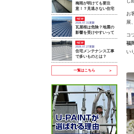
し
梅雨が明けても要注
意！？見逃さない住宅
お
のサイン
NEW
展
2026.07.31更新
瓦屋根は危険？地震の
影響を受けやすいって
コ
本当？
福
NEW
2026.07.27更新
住宅メンテナンス工事
い
で多いものとは？
一覧はこちら