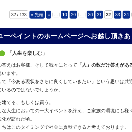
32 / 133
« 先頭
«
...
10
20
...
30
31
32
33
34
ユーペイントのホームページへお越し頂きあ
「人生を楽しむ」
の答えはお客様、そして我々にとって
「人」の数だけ答えがあ
思います。
して「今ある現状をさらに良くしていきたい」という思いは共
ているのではないでしょうか。
を建てる、もしくは買う。
んな人生においての一大イベントを終え、ご家族の環境にも様
変化が訪れた頃。
たちはこのタイミングで社会に貢献できると考えております。