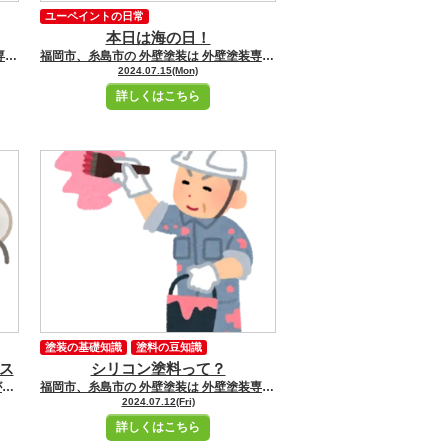
ユーペイントの日常
本日は海の日！
福岡市、糸島市の 外壁塗装は 外壁塗装専門店ユーペイントへ お任せください！！★☆ ＼ブログ毎日更新中／ 福岡市・糸島市にお住いの皆さんこんにちは！ 福岡市・糸島市地域密着の塗装専門店ユーペイント ショールームスタッフの小牧です 本日もブログをご覧いただき誠にありがとうございます。 本日は外壁塗装の必要性についてご紹介していきたいと思います。 外壁塗装が必要な理由 以下のような劣化症状がでたら塗装を検討してもいい頃です。 ●艶がなくなる ●汚れが付きやすくなってしまう ●色褪せやチョーキング現象が起こる ●外壁に水が吸い込むようになる ●カビ・苔が発生、繁殖する ●ヒビ割れが起きる ●外壁材が反ったり浮きが見られたりする ●内部に雨水が浸透して木材が腐っている 自宅の塗装の必要性【見極め方】 ●築年数が５~7年以上経っている ●劣化症状が出てくる →①触ると手に粉が付く →➁水をかけると吸い込む →③カビ・コケ →④ヒビ割れ →⑤反りや浮き 特に築年数が5～7年以上経っているお宅は、一度外壁をチェックしてみてください。 明日もお楽しみに！ 姪浜駅からショールームへの道のりはこちらです
福岡市、糸島市の 外壁塗装は 外壁塗装専門店ユーペイントへ お任せください！！★☆ ＼ブログ毎日更新中／ 福岡市・糸島市にお住いの皆さんこんにちは！ 福岡市・糸島市地域密着の塗装専門店ユーペイント ショールームスタッフの小牧です 本日もブログをご覧いただき誠にありがとうございます。 本日は、海の日です。 朝は小雨が降っていましたが、だんだんお天気になってきましたね。 1. 海の日の歴史と意義 海の日は、毎年7月の第3月曜日に祝われる日本の国民の祝日です。 この祝日は、海の恩恵に感謝し、海洋国である日本の繁栄を願う日として制定されました。 海の日の起源は、明治天皇が1876年に東北巡幸の際に灯台巡視船「明治丸」で横浜港に帰港した日を記念して、 1941年に「海の記念日」として定められたことに始まります。 その後、1996年に「海の日」として正式に祝日となりました。 2. 海の日の目的 海の日は、海の重要性や海洋環境の保護について考える機会を提供します。 海洋国としての日本の発展には、海運や漁業が大きく寄与してきました。 また、海は観光やレジャーの場としても重要です。 海の日には、以下のような目的が掲げられています。 海の恩恵に感謝する 海洋環境の保護意識を高める 海洋産業の重要性を再認識する 海に関する文化や歴史を学ぶ 熱中症対策をして祝日を楽しんでくださいね。 姪浜駅からショールームへの道のりはこちらです
2024.07.15(Mon)
詳しくはこちら
塗装の基礎知識
塗料の豆知識
ス
シリコン塗料って？
いつも現場ブログをご覧いただき ありがとうございます！ 福岡市、糸島市の 外壁塗装は 外壁塗装専門店ユーペイントへ お任せください！！★☆ ＼ブログ毎日更新中／ 福岡市・糸島市にお住いの皆さんこんにちは！ 福岡市・糸島市地域密着の塗装専門店ユーペイント ショールームスタッフ冨田です こんにちは！今日はシロアリについてのお話をします。 シロアリは私たちの家にとって厄介な存在ですが、正しい知識とメンテナンスで被害を防ぐことができます。 シロアリとは？ シロアリは木材を食べる昆虫で、特に湿気の多い場所を好みます。 彼らの巣は地下にあり、地面から木材に侵入することが多いです。 シロアリが活動を始めると、家の構造に深刻な影響を与えることがあります。 シロアリの兆候 シロアリの被害に気づくためには、以下のサインに注意を払うことが大切です。 木材の軋み音 壁や床から音がする場合。 木の表面に小さな穴 木材の表面に穴が空いている。 粉状の木屑 木材の下に粉が落ちている。 湿気の多い場所 湿気のある場所での発見。 シロアリ対策 1. 定期的な点検 専門の業者による定期的な点検が重要です。 特に、湿気の多い季節には注意が必要です。 2. 湿気管理 家の中の湿気を減らすことが、シロアリ対策の第一歩です。 換気を良くし、湿気をためないようにしましょう。 3. 木材の保護 新しい木材を使用する際は、防腐処理を施すと良いでしょう。 特に外部に使用する木材は注意が必要です。 4. 専門業者の利用 もしシロアリの被害が疑われる場合は、専門業者に相談するのが最善です。 早期発見が被害を最小限に抑えます。 まとめ シロアリは一見小さな存在ですが、放っておくと大きな問題に発展することがあります。 定期的なメンテナンスと湿気対策を行い、安心して暮らせるお家を維持しましょう。 シロアリについての知識を身に付け、お家を守っていきましょう！ 姪浜駅からショールームへの道のりはこちらです
福岡市、糸島市の 外壁塗装は 外壁塗装専門店ユーペイントへ お任せください！！★☆ ＼ブログ毎日更新中／ 福岡市・糸島市にお住いの皆さんこんにちは！ 福岡市・糸島市地域密着の塗装専門店ユーペイント ショールームスタッフの小牧です 本日もブログをご覧いただき誠にありがとうございます。 本日は、シリコン塗料についてご紹介します。 シリコン塗料とは？ シリコン塗料は、外壁塗装に使用される塗料の一種で、シリコン樹脂を主成分としています。 優れた耐久性と防汚性能が特徴で、外壁の美観と保護を両立させるために多くの住宅や建物で利用されています。 シリコン塗料の特徴 耐久性 シリコン塗料は、紫外線や雨風に強く、長期間にわたり外壁を保護します。一般的には10〜15年の耐久性を持つとされています。 防汚性能 シリコン樹脂は汚れが付きにくく、雨水で汚れが洗い流される「セルフクリーニング効果」があります。このため、外壁の美観を長く保つことができます。 防水性 シリコン塗料は優れた防水性を持ち、外壁からの水の浸入を防ぎます。これにより、内部構造の劣化を防止し、建物全体の寿命を延ばすことができます。 耐熱性 高温にも強く、直射日光や高温の環境下でも性能を維持します。これにより、塗膜の劣化や変色を防ぐことができます。 シリコン塗料のメリットとデメリット メリット コストパフォーマンス シリコン塗料は価格と性能のバランスが良く、多くの住宅で採用されています。アクリル塗料やウレタン塗料に比べて高性能ながら、フッ素塗料ほど高価ではありません。 メンテナンスの容易さ 防汚性能が高いため、日常的な清掃やメンテナンスが少なくて済みます。これにより、手間やコストを削減することができます。 デメリット 費用 アクリル塗料やウレタン塗料に比べると価格が高めです。そのため、初期費用が気になる方には負担となることがあります。 色の選択肢 他の塗料に比べてカラーバリエーションが少ないことがあります。特定の色を希望する場合は、選択肢が限られるかもしれません。 シリコン塗料の施工手順 下地処理 外壁の汚れや古い塗膜をきれいに取り除きます。ひび割れや欠損がある場合は修復し、塗料がしっかりと密着するように準備します。 下塗り シーラーやプライマーを使用して、塗料の密着性を高めるための下塗りを行います。 中塗り シリコン塗料を均一に塗布します。中塗りは塗膜の厚みを確保し、耐久性を高めるための重要な工程です。 上塗り 最後に仕上げの塗装を行い、耐久性や美観をさらに向上させます。 まとめ シリコン塗料は、外壁塗装において優れた耐久性と防汚性能を提供するため、多くの住宅で利用されています。 価格と性能のバランスが良いため、コストパフォーマンスを重視する方におすすめです。 適切な施工とメンテナンスを行うことで、外壁の美しさと保護機能を長期間維持することができます。 姪浜駅からショールームへの道のりはこちらです
2024.07.12(Fri)
詳しくはこちら