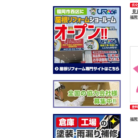
劣
見
塗