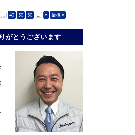
...
40
50
60
...
»
最後 »
りがとうございます
る
通
々