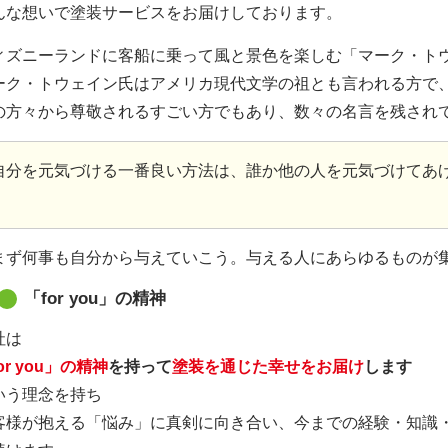
んな想いで塗装サービスをお届けしております。
ィズニーランドに客船に乗って風と景色を楽しむ「マーク・ト
ーク・トウェイン氏はアメリカ現代文学の祖とも言われる方で
の方々から尊敬されるすごい方でもあり、数々の名言を残され
自分を元気づける一番良い方法は、誰か他の人を元気づけてあ
まず何事も自分から与えていこう。与える人にあらゆるものが
「for you」の精神
社は
or you」の精神
を持って
塗装を通じた幸せをお届け
します
いう理念を持ち
客様が抱える「悩み」に真剣に向き合い、今までの経験・知識