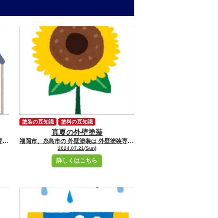
塗装の豆知識
塗料の豆知識
真夏の外壁塗装
福岡市、糸島市の 外壁塗装は 外壁塗装専門店ユーペイントへ お任せください！！★☆ ＼ブログ毎日更新中／ 福岡市・糸島市にお住いの皆さんこんにちは！ 福岡市・糸島市地域密着の塗装専門店ユーペイント ショールームスタッフの飯野です
福岡市、糸島市の 外壁塗装は 外壁塗装専門店ユーペイントへ お任せください！！★☆ ＼ブログ毎日更新中／ 福岡市・糸島市にお住いの皆さんこんにちは！ 福岡市・糸島市地域密着の塗装専門店ユーペイント ショールームスタッフの小牧です 本日もブログをご覧いただき誠にありがとうございます。 暑くなるこれからの時期、真夏に塗装作業について紹介いたします。 真夏の外壁塗装のメリット 〇速乾性 夏は気温が高いため、塗料の乾燥が早くなります。 これは、次の塗装工程に移る時間を短縮し、作業全体の効率を上げることができます。 特に天候が安定している日が多い夏は、雨で作業が中断される心配が少なく、作業が進めやすいです。 〇長い日照時間 夏は日が長いため、作業時間を最大限に活用することができます。 真夏の外壁塗装のデメリット 〇作業員の健康リスク 夏の炎天下での作業は、熱中症のリスクを高めます。 そのため、適切な休憩と水分補給が不可欠です。 〇塗料の飛散 高温の気候では、塗料が早く乾燥するため、よほど風が強いと塗料が飛散してしまうこともあります。 真夏に外壁塗装を行う際のポイント 〇塗料の選択 真夏の高温に対応できる塗料を選ぶことが重要です。 耐熱性の高い塗料や、乾燥時間が調整された製品を使用することで、塗装の品質を保つことができます。 〇十分な準備と計画 天候の確認と作業計画を十分に行い、突発的な天候変化にも対応できるように準備することが大切です。 まとめ 真夏の外壁塗装ではいくつかの注意点があります。 高温による塗料の劣化や作業員の健康リスクを考慮し、耐熱性の高い塗料を選ぶことが重要です。 また、十分な計画と準備を行うことで、真夏の外壁塗装も効率的に、そして高品質に仕上げることができます。 明日のブログもお楽しみに！ 姪浜駅からショールームへの道のりはこちらです
2024.07.21(Sun)
詳しくはこちら