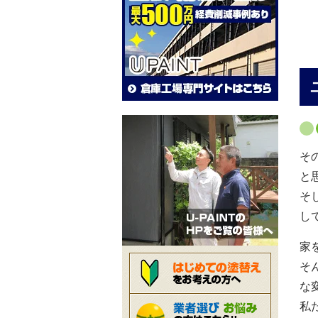
そ
と
そ
し
家
そ
な
私