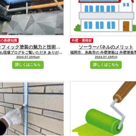
装の基礎知識
外壁・屋根材
グラフィック塗装の魅力と技術について
ソーラーパネルのメリット
いつも現場ブログをご覧いただき ありがとうございます！ 福岡市、糸島市の 外壁塗装は 外壁塗装専門店ユーペイントへ お任せください！！★☆ ＼ブログ毎日更新中／ 福岡市・糸島市にお住いの皆さんこんにちは！ 福岡市・糸島市地域密着の塗装専門店ユーペイント ショールームスタッフ冨田です グラフィック塗装は、その独自のデザインと技術でさまざまなアイテムに個性を加える方法です。 この記事では、グラフィック塗装の基本から高度な技術までを掘り下げてみましょう。 1. グラフィック塗装の基本 グラフィック塗装とは、物体の表面にデザインや模様を描き出す技術です。 これにより、単なる色の組み合わせを超えて、アート作品のような仕上がりを実現します。 2. グラフィック塗装のプロセス グラフィック塗装のプロセスは以下のステップで構成されます 下地処理 物体の表面を適切に準備し、塗装が密着しやすくする作業です。 塗料と技術の選択 使用する塗料の種類と、それに適した塗布技術を選択します。 耐久性や見た目の質感に影響します。 デザイン適用と塗装 デザインを物体に適用し、エアブラシや手作業で塗装を施します。 これにより、望む結果を得るための詳細な作業が必要です。 まとめ グラフィック塗装は、その芸術性と技術的挑戦を通じて魅力的なオプションです。 自分のスタイルを表現するための強力な手段であり、さまざまな業界で愛されています。 弊社でもグラフィック塗装を行っております。某パチンコ店様 グラフィック塗装工事 姪浜駅からショールームへの道のりはこちらです
2024.07.20(Sat)
2024.07.19(Fri)
詳しくはこちら
詳しくはこちら