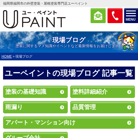
福岡県福岡市の外壁塗装・屋根塗装専門店ユーペイント
MENU
現場ブログ
塗装に関するマメ知識やイベントなど最新情報をお届けします！
HOME
>
現場ブログ
ユーペイントの現場ブログ 記事一覧
塗装の基礎知識
塗料詳細紹介
雨漏り
品質管理
アパート・マンション向け
グループ会社