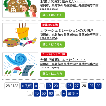
お菓子の家に住みたい・・・
福岡市、糸島市の 外壁塗装は 外壁塗装専門店ユーペイントへ お任せください！！★☆ ＼ブログ毎日更新中／ 福岡市・糸島市にお住いの皆さんこんにちは！ 福岡市・糸島市地域密着の塗装専門店ユーペイント ショールームスタッフの吉村です
2024.08.31(Sat)
詳しくはこちら
塗装の豆知識
カラーシュミレーションの大切さ
福岡市、糸島市の 外壁塗装は 外壁塗装専門店ユーペイントへ お任せください！！★☆ ＼ブログ毎日更新中／ 福岡市・糸島市にお住いの皆さんこんにちは！ 福岡市・糸島市地域密着の塗装専門店ユーペイント ショールームスタッフの吉村です
2024.08.30(Fri)
詳しくはこちら
ユーペイントの日常
台風で被害にあったら・・・
福岡市、糸島市の 外壁塗装は 外壁塗装専門店ユーペイントへ お任せください！！★☆ ＼ブログ毎日更新中／ 福岡市・糸島市にお住いの皆さんこんにちは！ 福岡市・糸島市地域密着の塗装専門店ユーペイント ショールームスタッフの飯野です
2024.08.29(Thu)
詳しくはこちら
28 / 133
« 先頭
«
...
10
20
...
26
27
28
29
30
...
40
50
60
...
»
最後 »