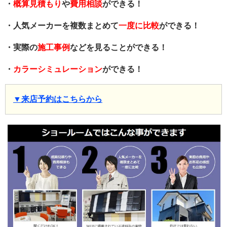
・
概算見積もり
や
費用相談
ができる！
・人気メーカーを複数まとめて
一度に比較
ができる！
・実際の
施工事例
などを見ることができる！
・
カラーシミュレーション
ができる！
▼来店予約はこちらから