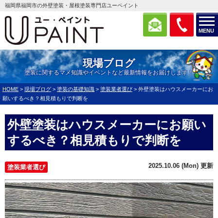
福岡県福岡市の外壁塗装・屋根塗装専門店ユーペイント
MENU
現場ブログ
塗装に関するマメ知識やイベントなど最新情報をお届けします！
HOME
>
現場ブログ
>
塗装の基礎知識
>
塗装業者選び
>
外壁塗装はハウスメーカーにお
願いするべき？相見積もりで判断を
外壁塗装はハウスメーカーにお願い
するべき？相見積もりで判断を
2025.10.06 (Mon) 更新
塗装業者選び