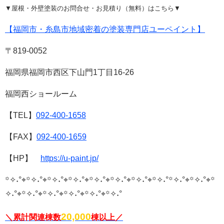
▼屋根・外壁塗装のお問合せ・お見積り（無料）はこちら▼
【福岡市・糸島市地域密着の塗装専門店ユーペイント】
〒819-0052
福岡県福岡市西区下山門1丁目16-26
福岡西ショールーム
【TEL】
0
92-400-1658
【FAX】
092-400
-1659
【HP】
https://u-paint.jp/
꙳✧˖°⌖꙳✧˖°⌖꙳✧˖°⌖꙳✧˖°⌖꙳✧˖°⌖꙳✧˖°⌖꙳✧˖°⌖꙳✧˖°
꙳✧˖°⌖꙳✧˖°⌖꙳
✧˖°⌖꙳✧˖°⌖꙳✧˖°⌖꙳✧˖°⌖꙳✧˖°⌖꙳✧˖°
20,000
＼累計関連棟数
棟以上／