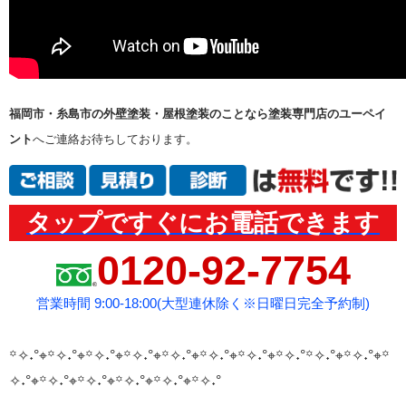
福岡市・糸島市の外壁塗装・屋根塗装のことなら塗装専門店のユーペイ
ント
へご連絡お待ちしております。
タップですぐにお電話できます
0120-92-7754
営業時間 9:00-18:00(大型連休除く※日曜日完全予約制)
꙳✧˖°⌖꙳✧˖°⌖꙳✧˖°⌖꙳✧˖°⌖꙳✧˖°⌖꙳✧˖°⌖꙳✧˖°⌖꙳✧˖°
꙳✧˖°⌖꙳✧˖°⌖꙳
✧˖°⌖꙳✧˖°⌖꙳✧˖°⌖꙳✧˖°⌖꙳✧˖°⌖꙳✧˖°