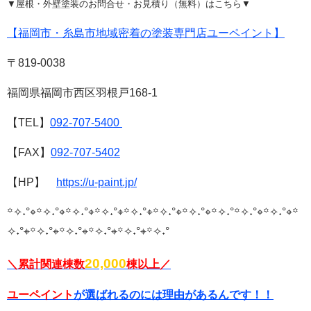
▼屋根・外壁塗装のお問合せ・お見積り（無料）はこちら▼
【福岡市・糸島市地域密着の塗装専門店ユーペイント】
〒819-0038
福岡県福岡市西区羽根戸168-1
【TEL】
092-707-5400
【FAX】
092-707-5402
【HP】
https://u-paint.jp/
꙳✧˖°⌖꙳✧˖°⌖꙳✧˖°⌖꙳✧˖°⌖꙳✧˖°⌖꙳✧˖°⌖꙳✧˖°⌖꙳✧˖°
꙳✧˖°⌖꙳✧˖°⌖꙳
✧˖°⌖꙳✧˖°⌖꙳✧˖°⌖꙳✧˖°⌖꙳✧˖°⌖꙳✧˖°
20,000
＼累計関連棟数
棟以上／
ユーペイント
が選ばれるのには理由があるんです！！