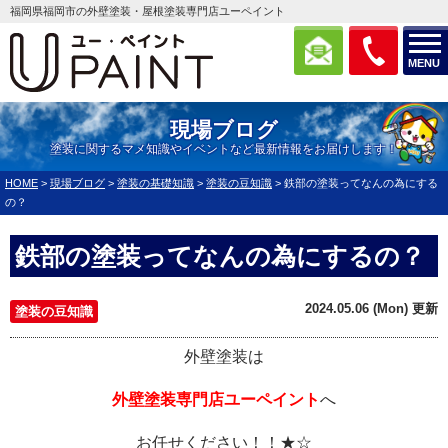
福岡県福岡市の外壁塗装・屋根塗装専門店ユーペイント
MENU
現場ブログ
塗装に関するマメ知識やイベントなど最新情報をお届けします！
HOME
>
現場ブログ
>
塗装の基礎知識
>
塗装の豆知識
>
鉄部の塗装ってなんの為にする
の？
鉄部の塗装ってなんの為にするの？
2024.05.06 (Mon) 更新
塗装の豆知識
外壁塗装は
外壁塗装専門店ユーペイント
へ
お任せください！！★☆