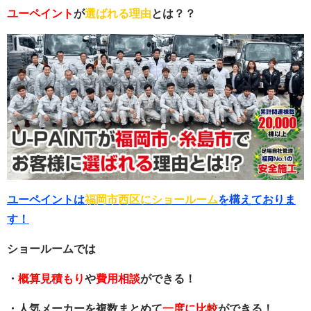
ユーペイント
が
選ばれる理由
とは？？
ユーペイントは
福岡市西区にショールーム
を構えておりま
す！
ショールームでは
・
概算見積もり
や
費用相談
ができる！
・人気メーカーを複数まとめて
一度に比較
ができる！