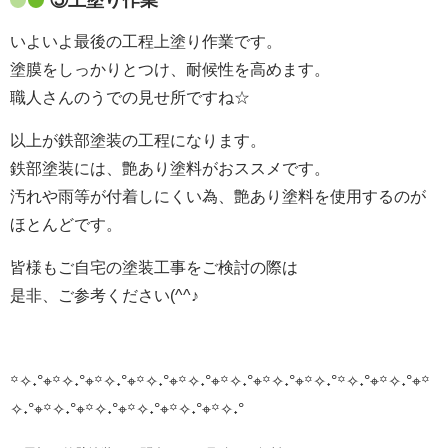
⑤上塗り作業
いよいよ最後の工程上塗り作業です。
塗膜をしっかりとつけ、耐候性を高めます。
職人さんのうでの見せ所ですね☆
以上が鉄部塗装の工程になります。
鉄部塗装には、艶あり塗料がおススメです。
汚れや雨等が付着しにくい為、艶あり塗料を使用するのが
ほとんどです。
皆様もご自宅の塗装工事をご検討の際は
是非、ご参考ください(^^♪
꙳✧˖°⌖꙳✧˖°⌖꙳✧˖°⌖꙳✧˖°⌖꙳✧˖°⌖꙳✧˖°⌖꙳✧˖°⌖꙳✧˖°
꙳✧˖°⌖꙳✧˖°⌖꙳
✧˖°⌖꙳✧˖°⌖꙳✧˖°⌖꙳✧˖°⌖꙳✧˖°⌖꙳✧˖°