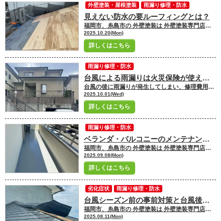
外壁塗装・屋根塗装
雨漏り修理・防水
見えない防水の要ルーフィングとは？
福岡市、糸島市の 外壁塗装は 外壁塗装専門店ユーペイントへ お任せください！！★☆ ＼ブログ更新中／ 福岡市・糸島市にお住いの皆さんこんにちは！ 福岡市・糸島市地域密着の塗装専門店ユーペイント ショールームスタッフの原澤です
2025.10.20(Mon)
詳しくはこちら
雨漏り修理・防水
台風による雨漏りは火災保険が使える？申請時の流れや注意点を解説
台風の後に雨漏りが発生してしまい、修理費用にお悩みではありませんか。 条件によっては、台風による雨漏りは火災保険を利用して修理できる可能性があります。 本記事では、台風による雨漏りを火災保険で修理できる条件や利用の流れ、注意点などについて解説します。 台風の被害に便乗した悪質業者を避けるコツについても解説しますので、ぜひお役立てください。 台風による雨漏りを火災保険で修理できる4つの条件 台風による雨漏りを火災保険で修理できる条件は、以下の4つです。 ・台風による被害が直接的な雨漏りの原因である・台風（風災）が火災保険の補償対象に含まれている・被害発生から3年以内に申請している・修理費用が保険金を受け取れる金額を上回っている それぞれについて、詳しく解説します。 台風による被害が直接的な雨漏りの原因である 火災保険の対象になるのは、台風が雨漏りの直接的な原因の場合です。 台風による被害としては、以下のような例が挙げられます。 ・強風で屋根瓦が飛ばされてしまった・強風や飛来物で窓・天窓が割れてしまった・飛来物で外壁やベランダが破損した・大量の雨水で雨樋が詰まってしまった など 台風による被害が原因かどうかは、最終的に保険会社の審査で判断されます。 自身では台風による被害だと思っていても、経年劣化と判断される可能性はある点は知っておきましょう。 台風（風災）が火災保険の補償対象に含まれている 台風による雨漏りは「風災補償」の対象になります。 風災とは台風や竜巻、暴風雨などが原因で発生した被害のことです。 中には、台風による被害は水災補償の対象ではないかと思われた方もいるかもしれません。 水災補償は洪水などの大規模な水害による被害が対象で、雨漏りは対象外となります。 台風による雨漏りに火災保険の利用を検討する場合、加入している保険に風災補償が含まれているかチェックしてください。 被害発生から3年以内に申請している 火災保険を請求できる期間にもルールがあります。 原則として保険金を請求できるのは、台風による雨漏りが発生してから3年以内と保険法で定められています。 また、申請まで期間があいてしまうと、台風による雨漏りかどうかの証明がしにくくなるのも問題点です。 台風による雨漏りに気づいた時点で、なるべく早く申請するのがおすすめです。 修理費用が保険金を受け取れる金額を上回っている 加入している火災保険のタイプによっても、保険金を受け取れるかどうか変わる場合があります。 火災保険には「免責型」と「フランチャイズ型」の2タイプがあります。 免責型とは、契約する際に免責金額（自己負担額）を設定する方式です。 修理費用（損害額）が免責金額を超えた場合は、免責金額を差し引いた金額が保険金として支払われます。 たとえば、修理費用が30万円で免責金額が5万円の場合、受け取る保険金は25万円です。 免責型の場合、修理費用が免責金額以下であれば保険金は支払われません。 フランチャイズ方式は、損害額が設定金額（一般的には20万円）以上かかった場合のみ、保険金が全額支払われる方式です。 たとえば、修理費用が30万円で設定金額が20万円であれば、30万円全額が支払われます。 修理費用が設定金額未満であれば、保険金は支払われないため注意しましょう。 雨漏りを火災保険で修理できないケース 以下に挙げるケースでは、火災保険の対象外となる場合がほとんどです。 ・経年劣化が原因と判断されたケース・施工不良が原因のケース・人為的なミスやトラブルが原因のケース 上記3つのケースについて、詳しく解説します。 経年劣化が原因と判断されたケース よくあるのが、経年劣化と判断されて対象外になるケースです。 火災保険の対象になるのは、あくまで自然災害による被害のみです。 保険会社の審査で、台風ではなく経年劣化が原因の雨漏りと判断されてしまうと対象外になります。 台風による被害であると証明しやすくするために、可能な範囲で被害状況の写真を撮っておくのがおすすめです。 施工不良が原因のケース 新築やリフォームの施工不良が原因で雨漏りした場合は、火災保険の対象になりません。 新築から10年以内に発生した雨漏りは、瑕疵担保責任補償の対象となる可能性があります。 瑕疵担保責任補償の対象になるかもしれないと思った場合は、購入先に連絡しましょう。 また、リフォーム後間もなく発生した雨漏りも、火災保険の対象外です。 リフォームを依頼した業者に連絡し、保証対応ができるかどうか確認してください。 人為的なミス・トラブルが原因のケース 故意や重大な過失、法令違反で損害が発生した場合は火災保険の対象外となります。 具体的には以下のようなケースが挙げられます。 ・DIYで修理しようとして破損してしまった・火災保険を利用するためにわざと壊した・窓を閉め忘れて雨が吹き込んでしまい水浸しになった など 自分で行うのは応急処置にとどめ、必ず業者に相談しましょう。 雨漏りで火災保険を利用する際の流れ 雨漏りで火災保険を利用する際の流れは、以下のとおりです。 1．被害状況の確認2．保険会社に連絡3．雨漏り修理の見積もりを取得4．書類を確認して申請5．保険会社による現場調査6．審査通過後に修理を依頼 また、申請時に提出を求められる書類の例は以下になります。 ・保険金請求書・修理の見積書・被害箇所の写真 など 申請の流れや必要書類は保険会社によっても異なるため、連絡した際に確認するのをおすすめします。 台風による雨漏りで火災保険を申請するときの注意点 火災保険を申請する際にも、注意すべきポイントがいくつか存在します。 トラブルに巻き込まれないためにも、申請前にチェックしておくのがおすすめです。 請求は自身で行う 原則として火災保険は、本人が申請する決まりです。 申請を業者に任せてしまうと高額な成果報酬を請求されたり、虚偽の申請をされたりといったトラブルに巻き込まれやすくなります。 基本的には、申請時に疑問点があれば保険会社に確認するのをおすすめします。 火災保険が適用されてから契約を結ぶ 火災保険を申請しても適用されるとは限らないため、先に契約してしまうのは危険です。 保険金がもらえると思い込んで先に契約してしまうと、申請が却下されても自己負担で工事しなくてはならなくなります。 修理業者に依頼するのは、保険会社の審査が通過したのを確認してからにしましょう。 台風に便乗した悪質業者に注意する 台風の被害に便乗し「火災保険を使って無料で修理できる」などと勧誘する悪質業者が存在します。 悪質業者に依頼してしまうと、手抜き工事などのトラブルに巻き込まれやすくなるため要注意です。 後から高額な追加工事が必要と迫られ、契約を解除しようとすると高額なキャンセル料を請求されるケースもあります。 アポなしで突然訪問してきた業者は警戒し、即決は避けるのをおすすめします。 雨漏り修理を依頼する業者の選び方 業者を選ぶ際は、雨漏り診断や修理の実績が豊富かどうかをチェックしましょう。 雨漏りの原因を特定するには、高い専門知識と技術が必要になるためです。 また、雨漏りの原因を正確に特定してから修理しないと、すぐに再発してしまいます。 雨漏り診断や修理の経験が豊富な業者なら、品質の高い施工が受けられる可能性が高いといえます。 加えて火災保険について詳しい業者なら、より的確なアドバイスをもらいやすく安心です。 台風が原因の雨漏りで火災保険を検討するなら信頼できる業者に相談しよう 台風は風災に該当し、条件を満たせば雨漏り修理で火災保険を利用できる可能性があります。 台風による被害かは保険会社の審査で判断されるため、申請しても保険金を受け取れるとは限らない点には要注意です。 悪質業者の被害に巻き込まれないためにも契約は自身で行い、保険が適用されてから業者と契約するようにしましょう。 業者を選ぶ際は雨漏り診断や修理の実績が豊富で、火災保険に詳しいかどうかで判断するのがおすすめです。
2025.10.01(Wed)
詳しくはこちら
雨漏り修理・防水
ベランダ・バルコニーのメンテナンス方法と雨漏りの原因
福岡市、糸島市の 外壁塗装は 外壁塗装専門店ユーペイントへ お任せください！！★☆ ＼ブログ更新中／ 福岡市・糸島市にお住いの皆さんこんにちは！ 福岡市・糸島市地域密着の塗装専門店ユーペイント ショールームスタッフの原澤です
2025.09.08(Mon)
詳しくはこちら
劣化症状
雨漏り修理・防水
台風シーズン前の事前対策と台風後のチェックポイント
福岡市、糸島市の 外壁塗装は 外壁塗装専門店ユーペイントへ お任せください！！★☆ ＼ブログ更新中／ 福岡市・糸島市にお住いの皆さんこんにちは！ 福岡市・糸島市地域密着の塗装専門店ユーペイント ショールームスタッフの冨田です
2025.08.11(Mon)