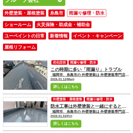
外壁塗装・屋根塗装
糸島市
雨漏り修理・防水
ショールーム
火災保険・助成金・補助金
ユーペイントの日常
新着情報
イベント・キャンペーン
屋根リフォーム
劣化症状
雨漏り修理・防水
この時期に多い「雨漏り」トラブル
福岡市、糸島市の 外壁塗装は 外壁塗装専門店ユーペイントへ お任せください！！★☆ ＼ブログ更新中／ 福岡市・糸島市にお住いの皆さんこんにちは！ 福岡市・糸島市地域密着の塗装専門店ユーペイント ショールームスタッフの岩佐です
2026.01.12(Mon)
詳しくはこちら
外壁塗装・屋根塗装
雨漏り修理・防水
防水工事は外壁塗装と一緒にするとメリットあり
福岡市、糸島市の 外壁塗装は 外壁塗装専門店ユーペイントへ お任せください！！★☆ ＼ブログ更新中／ 福岡市・糸島市にお住いの皆さんこんにちは！ 福岡市・糸島市地域密着の塗装専門店ユーペイント ショールームスタッフの原澤です
2026.01.02(Fri)
詳しくはこちら