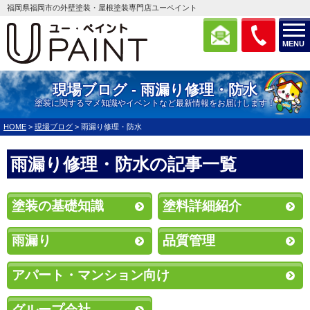
福岡県福岡市の外壁塗装・屋根塗装専門店ユーペイント
MENU
現場ブログ - 雨漏り修理・防水
塗装に関するマメ知識やイベントなど最新情報をお届けします！
HOME
>
現場ブログ
>
雨漏り修理・防水
雨漏り修理・防水の記事一覧
塗装の基礎知識
塗料詳細紹介
雨漏り
品質管理
アパート・マンション向け
グループ会社