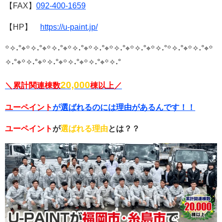
【FAX】
092-400
-1659
【HP】
https://u-paint.jp/
꙳✧˖°⌖꙳✧˖°⌖꙳✧˖°⌖꙳✧˖°⌖꙳✧˖°⌖꙳✧˖°⌖꙳✧˖°⌖꙳✧˖°
꙳✧˖°⌖꙳✧˖°⌖꙳
✧˖°⌖꙳✧˖°⌖꙳✧˖°⌖꙳✧˖°⌖꙳✧˖°⌖꙳✧˖°
20,000
＼累計関連棟数
棟以上／
ユーペイント
が選ばれるのには理由があるんです！！
ユーペイント
が
選ばれる理由
とは？？