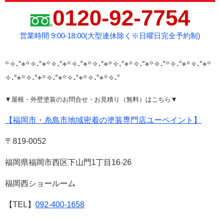
0120-92-7754
営業時間 9:00-18:00(大型連休除く※日曜日完全予約制)
꙳✧˖°⌖꙳✧˖°⌖꙳✧˖°⌖꙳✧˖°⌖꙳✧˖°⌖꙳✧˖°⌖꙳✧˖°⌖꙳✧˖°
꙳✧˖°⌖꙳✧˖°⌖꙳
✧˖°⌖꙳✧˖°⌖꙳✧˖°⌖꙳✧˖°⌖꙳✧˖°⌖꙳✧˖°
▼屋根・外壁塗装のお問合せ・お見積り（無料）はこちら▼
【福岡市・糸島市地域密着の塗装専門店ユーペイント】
〒819-0052
福岡県福岡市西区下山門1丁目16-26
福岡西ショールーム
【TEL】
0
92-400-1658