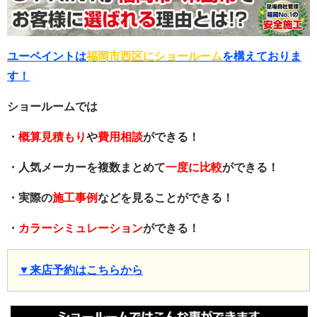
ユーペイントは
福岡市西区にショールーム
を構えておりま
す！
ショールームでは
・
概算見積もり
や
費用相談
ができる！
・人気メーカーを複数まとめて
一度に比較
ができる！
・実際の
施工事例
などを見ることができる！
・
カラーシミュレーション
ができる！
▼来店予約はこちらから