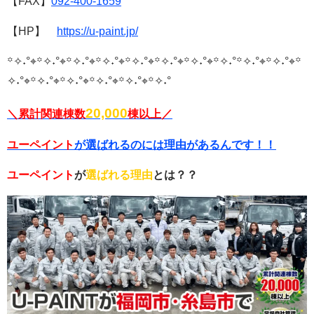
【FAX】
092-400
-1659
【HP】
https://u-paint.jp/
꙳✧˖°⌖꙳✧˖°⌖꙳✧˖°⌖꙳✧˖°⌖꙳✧˖°⌖꙳✧˖°⌖꙳✧˖°⌖꙳✧˖°
꙳✧˖°⌖꙳✧˖°⌖꙳
✧˖°⌖꙳✧˖°⌖꙳✧˖°⌖꙳✧˖°⌖꙳✧˖°⌖꙳✧˖°
20,000
＼累計関連棟数
棟以上／
ユーペイント
が選ばれるのには理由があるんです！！
ユーペイント
が
選ばれる理由
とは？？