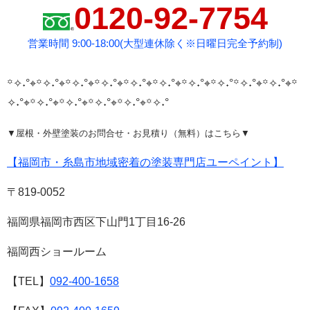
0120-92-7754
営業時間 9:00-18:00(大型連休除く※日曜日完全予約制)
꙳✧˖°⌖꙳✧˖°⌖꙳✧˖°⌖꙳✧˖°⌖꙳✧˖°⌖꙳✧˖°⌖꙳✧˖°⌖꙳✧˖°
꙳✧˖°⌖꙳✧˖°⌖꙳
✧˖°⌖꙳✧˖°⌖꙳✧˖°⌖꙳✧˖°⌖꙳✧˖°⌖꙳✧˖°
▼屋根・外壁塗装のお問合せ・お見積り（無料）はこちら▼
【福岡市・糸島市地域密着の塗装専門店ユーペイント】
〒819-0052
福岡県福岡市西区下山門1丁目16-26
福岡西ショールーム
【TEL】
0
92-400-1658