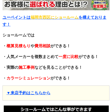
ユーペイントは
福岡市西区にショールーム
を構えておりま
す！
ショールームでは
・
概算見積もり
や
費用相談
ができる！
・人気メーカーを複数まとめて
一度に比較
ができる！
・実際の
施工事例
などを見ることができる！
・
カラーシミュレーション
ができる！
▼来店予約はこちらから