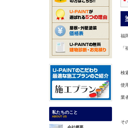
福
「
検
使
業
私たちのこと
ABOUT US
そ
会社概要