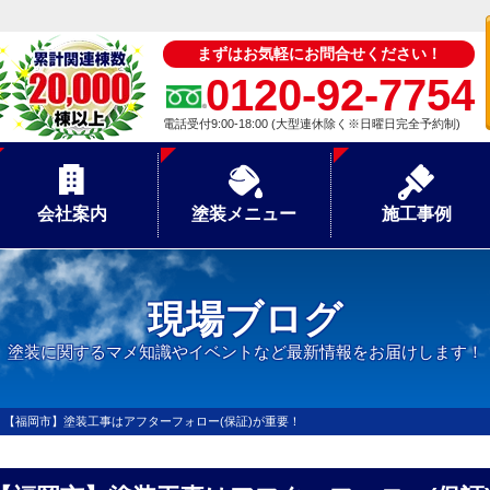
まずはお気軽にお問合せください！
0120-92-7754
電話受付9:00-18:00 (大型連休除く※日曜日完全予約制)
会社案内
塗装メニュー
施工事例
現場ブログ
塗装に関するマメ知識やイベントなど最新情報をお届けします！
>
【福岡市】塗装工事はアフターフォロー(保証)が重要！