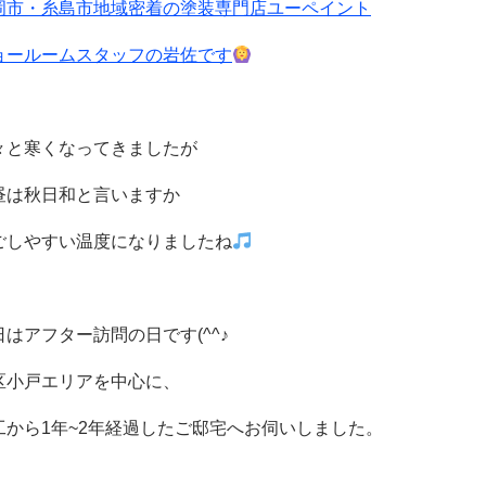
岡市・糸島市地域密着の塗装専門店ユーペイント
ョールームスタッフの岩佐です
々と寒くなってきましたが
昼は秋日和と言いますか
ごしやすい温度になりましたね
日はアフター訪問の日です(^^♪
区小戸エリアを中心に、
工から1年~2年経過したご邸宅へお伺いしました。