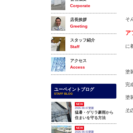
Corporate
そ
店長挨拶
Greeting
ア
スタッフ紹介
に
Staff
アクセス
Access
塗
完
ユーペイントブログ
STAFF BLOG
塗
NEW
2026.08.07更新
そ
猛暑・ゲリラ豪雨から
住まいを守る方法
NEW
2026.08.03更新