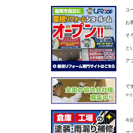
ユ
お
そ
と
ア
で
※そ
今
ア