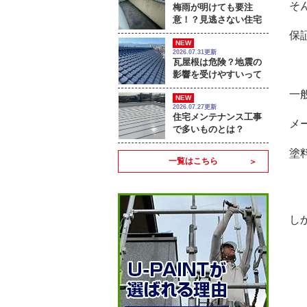
そ
梅雨が明けても要注
意！？見逃さない住宅
のサイン
保
NEW
2026.07.31更新
瓦屋根は危険？地震の
影響を受けやすいって
本当？
一
NEW
2026.07.27更新
住宅メンテナンス工事
メ
で多いものとは？
塗
一覧はこちら
し