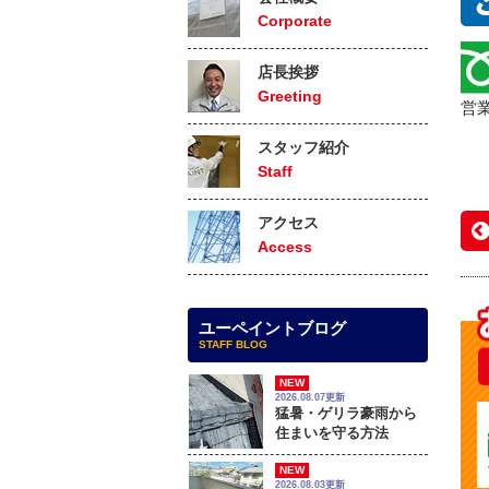
Corporate
店長挨拶
Greeting
営業
スタッフ紹介
Staff
アクセス
Access
ユーペイントブログ
STAFF BLOG
NEW
2026.08.07更新
猛暑・ゲリラ豪雨から
住まいを守る方法
NEW
2026.08.03更新