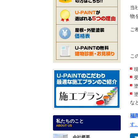
当
物を
ご
こ
な
福
私たちのこと
す
ABOUT US
会社概要