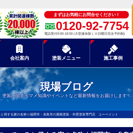
まずはお気軽にお問合せください！
0120-92-7754
電話受付9:00-18:00 (大型連休除く※日曜日完全予約制)
会社案内
塗装メニュー
施工事例
現場ブログ
塗装に関するマメ知識やイベントなど最新情報をお届けします！
ると得する家の名称☆福岡市・糸島市の屋根塗装・外壁塗装専門店 ユーペイント