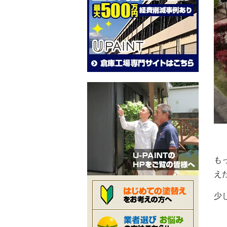
も
え
少