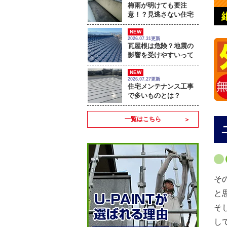
梅雨が明けても要注
意！？見逃さない住宅
のサイン
NEW
2026.07.31更新
瓦屋根は危険？地震の
影響を受けやすいって
本当？
NEW
2026.07.27更新
住宅メンテナンス工事
で多いものとは？
一覧はこちら
そ
と
そ
し