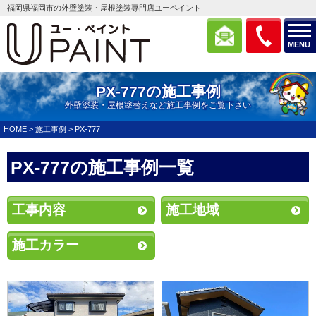
福岡県福岡市の外壁塗装・屋根塗装専門店ユーペイント
MENU
PX-777の施工事例
外壁塗装・屋根塗替えなど施工事例をご覧下さい
HOME
>
施工事例
>
PX-777
PX-777の施工事例一覧
工事内容
施工地域
施工カラー