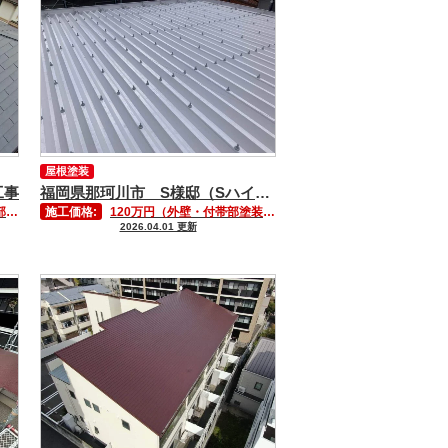
屋根塗装
工事
福岡県那珂川市 S様邸（Sハイツ）屋根塗装工事
）
施工価格:
120万円（外壁・付帯部塗装含む）
2026.04.01 更新