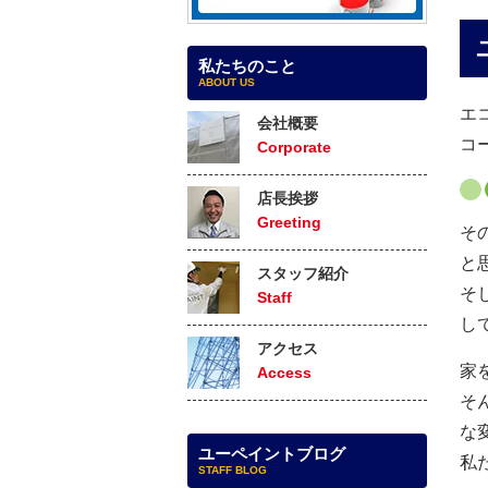
私たちのこと
ABOUT US
エ
会社概要
コ
Corporate
店長挨拶
Greeting
そ
と
スタッフ紹介
そ
Staff
し
アクセス
家
Access
そ
な
ユーペイントブログ
私
STAFF BLOG