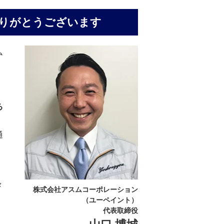
りがとうございます
ム
る
通
々
株式会社アスムコーポレーション
（ユーペイント）
代表取締役