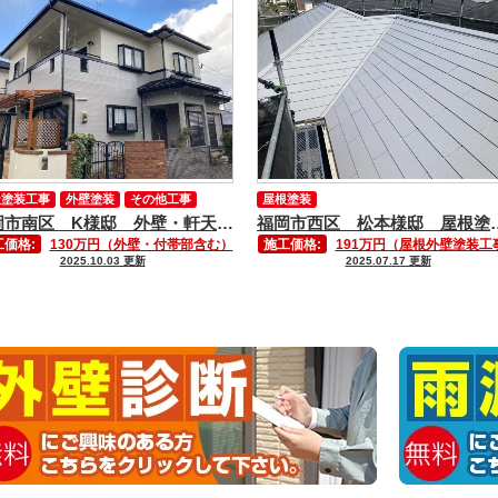
天塗装工事
外壁塗装
その他工事
屋根塗装
福岡市南区 K様邸 外壁・軒天塗装工事
福岡市西区 松
工価格:
130万円（外壁・付帯部含む）
施工価格:
191万円（屋根外壁塗装工
2025.10.03 更新
2025.07.17 更新