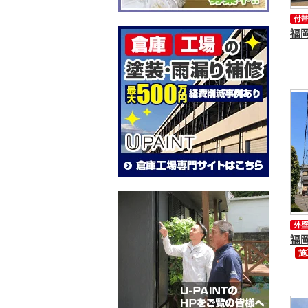
付
外
施