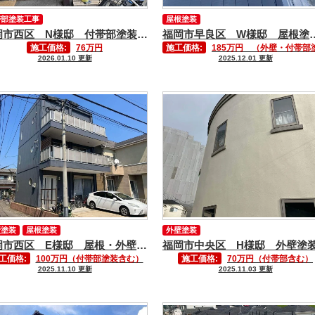
帯部塗装工事
屋根塗装
福岡市西区 N様邸 付帯部塗装工事①
福岡市早良区 W様
施工価格:
76万円
施工価格:
185万円 （外壁・付帯部塗装含む
2026.01.10 更新
2025.12.01 更新
壁塗装
屋根塗装
外壁塗装
福岡市西区 E様邸 屋根・外壁塗装工事
工価格:
100万円（付帯部塗装含む）
施工価格:
70万円（付帯部含む）
2025.11.10 更新
2025.11.03 更新