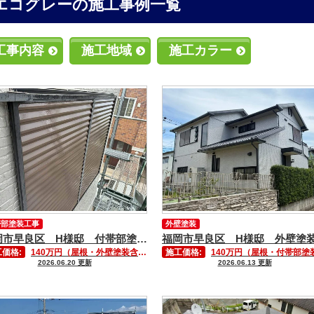
エコグレーの施工事例一覧
工事内容
施工地域
施工カラー
帯部塗装工事
外壁塗装
福岡市早良区 H様邸 付帯部塗装工事④
価格:
140万円（屋根・外壁塗装含む）
施工価格:
140万円（屋根・付帯部塗装含む
2026.06.20 更新
2026.06.13 更新