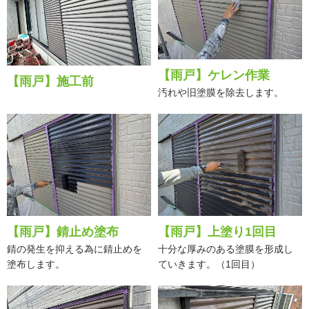
【雨戸】ケレン作業
【雨戸】施工前
汚れや旧塗膜を除去します。
【雨戸】錆止め塗布
【雨戸】上塗り1回目
錆の発生を抑える為に錆止めを
十分な厚みのある塗膜を形成し
塗布します。
ていきます。（1回目）