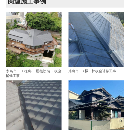
関連施工事例
糸島市 Ｔ様邸 屋根塗装・板金
糸島市 Y様 棟板金補修工事
補修工事