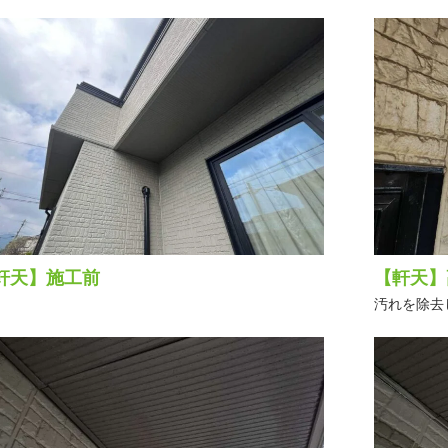
軒天】施工前
【軒天】
汚れを除去