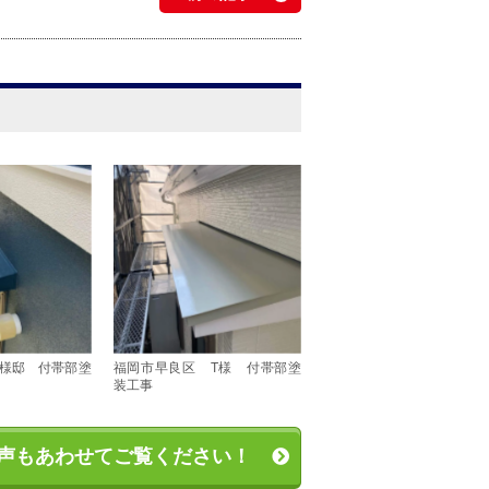
I様邸 付帯部塗
福岡市早良区 T様 付帯部塗
装工事
声も
あわせてご覧ください！