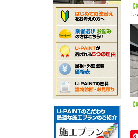
【
し
【