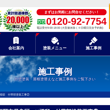
まずはお気軽にお問合せください！
0120-92-7754
電話受付9:00-18:00 (大型連休除く※日曜日完全予約制)
会社案内
塗装メニュー
施工事例
施工事例
外壁塗装・屋根塗替えなど施工事例をご覧下さい
H様邸 付帯部塗装工事②