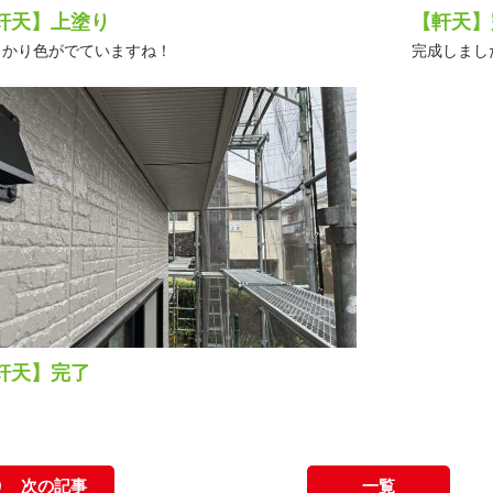
軒天】上塗り
【軒天】
っかり色がでていますね！
完成しまし
軒天】完了
次の記事
一覧