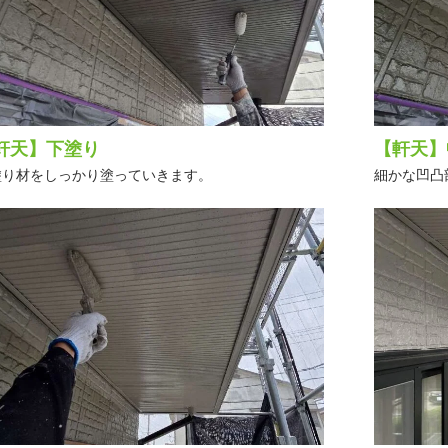
軒天】下塗り
【軒天】
塗り材をしっかり塗っていきます。
細かな凹凸