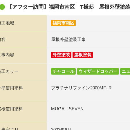
【アフター訪問】福岡市南区 T様邸 屋根外壁塗
施工地域
福岡市南区
内容
屋根外壁塗装工事
工事内容
外壁塗装
屋根塗装
施工カラー
チャコール
ウィザードコッパー
ニ
外壁使用塗料
プラチナリファイン2000MF-IR
屋根使用塗料
MUGA SEVEN
工事完了月
2022年6月