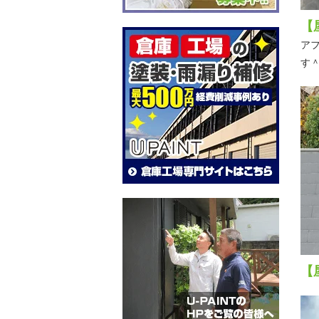
【
ア
す
【