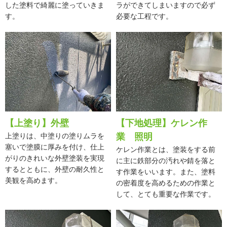
した塗料で綺麗に塗っていきま
ラができてしまいますので必ず
す。
必要な工程です。
【上塗り】外壁
【下地処理】ケレン作
上塗りは、中塗りの塗りムラを
業 照明
塞いで塗膜に厚みを付け、仕上
ケレン作業とは、塗装をする前
がりのきれいな外壁塗装を実現
に主に鉄部分の汚れや錆を落と
するとともに、外壁の耐久性と
す作業をいいます。また、塗料
美観を高めます。
の密着度を高めるための作業と
して、とても重要な作業です。