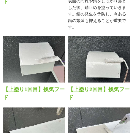
ド
表面の汚れや錆をしっかり落と
した後、錆止めを塗っていきま
す。錆の発生を予防し、今ある
錆の繁殖も抑えることが重要で
す。
【上塗り1回目】換気フー
【上塗り2回目】換気フー
ド
ド