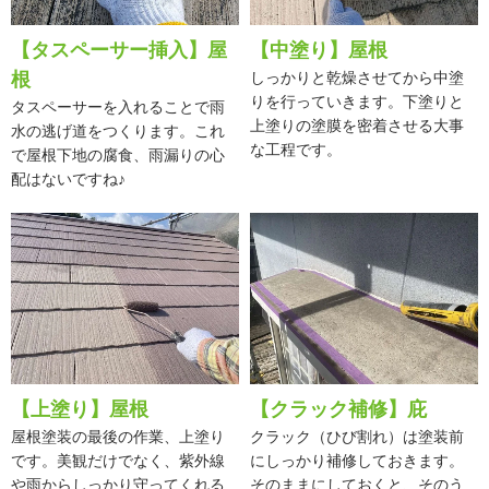
【タスペーサー挿入】屋
【中塗り】屋根
根
しっかりと乾燥させてから中塗
りを行っていきます。下塗りと
タスペーサーを入れることで雨
上塗りの塗膜を密着させる大事
水の逃げ道をつくります。これ
な工程です。
で屋根下地の腐食、雨漏りの心
配はないですね♪
【上塗り】屋根
【クラック補修】庇
屋根塗装の最後の作業、上塗り
クラック（ひび割れ）は塗装前
です。美観だけでなく、紫外線
にしっかり補修しておきます。
や雨からしっかり守ってくれる
そのままにしておくと、そのう