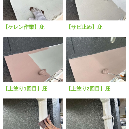
【ケレン作業】庇
【サビ止め】庇
【上塗り1回目】庇
【上塗り2回目】庇