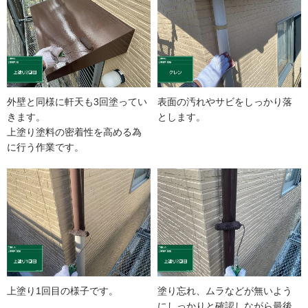
外壁と同様に軒天も3回塗ってい
表面の汚れやサビをしっかり落
きます。
とします。
上塗り塗料の密着性を高める為
に行う作業です。
上塗り1回目の様子です。
塗り忘れ、ムラなどが無いよう
にしっかりと確認しながら最後