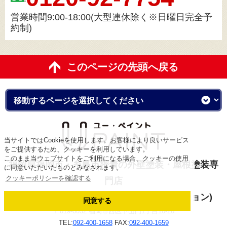
営業時間9:00-18:00(大型連休除く※日曜日完全予
約制)
このページの先頭へ戻る
当サイトではCookieを使用します。お客様により良いサービス
をご提供するため、クッキーを利用しています。
このまま当ウェブサイトをご利用になる場合、クッキーの使用
福岡県福岡市・糸島市密着の外壁塗装・屋根塗装専
に同意いただいたものとみなされます。
クッキーポリシーを確認する
門店
ユーペイント(株式会社アスムコーポレーション)
同意する
〒819-0052 福岡市西区下山門1丁目16-26
TEL:
092-400-1658
FAX:
092-400-1659