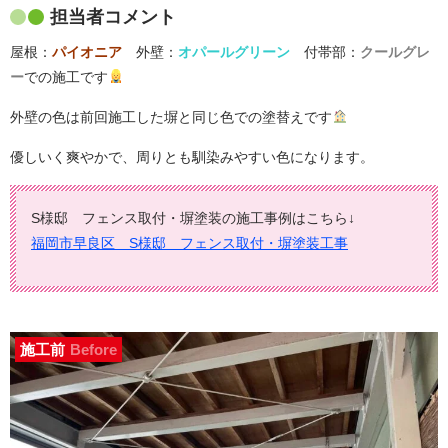
担当者コメント
屋根：
パイオニア
外壁：
オパールグリーン
付帯部：
クールグレ
ー
での施工です
外壁の色は前回施工した塀と同じ色での塗替えです
優しいく爽やかで、周りとも馴染みやすい色になります。
S様邸 フェンス取付・塀塗装の施工事例はこちら↓
福岡市早良区 S様邸 フェンス取付・塀塗装工事
施工前
Before