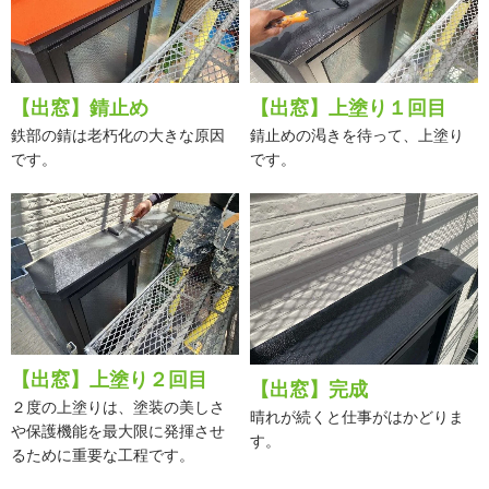
【出窓】錆止め
【出窓】上塗り１回目
鉄部の錆は老朽化の大きな原因
錆止めの渇きを待って、上塗り
です。
です。
【出窓】上塗り２回目
【出窓】完成
２度の上塗りは、塗装の美しさ
晴れが続くと仕事がはかどりま
や保護機能を最大限に発揮させ
す。
るために重要な工程です。