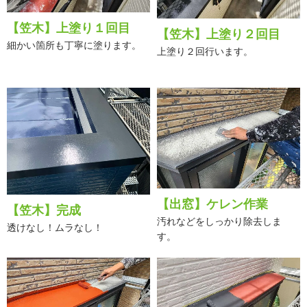
【笠木】上塗り１回目
【笠木】上塗り２回目
細かい箇所も丁寧に塗ります。
上塗り２回行います。
【出窓】ケレン作業
【笠木】完成
汚れなどをしっかり除去しま
透けなし！ムラなし！
す。