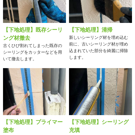
【下地処理】既存シーリ
【下地処理】清掃
ング材撤去
新しいシーリング材を埋め込む
前に、古いシーリング材が埋め
古くひび割れてしまった既存の
込まれていた部分を綺麗に掃除
シーリングをカッターなどを用
します。
いて撤去します。
【下地処理】プライマー
【下地処理】シーリング
塗布
充填