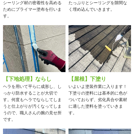
シーリング材の密着性を高める
たっぷりとシーリングを隙間な
ためにプライマー塗布を行いま
く埋め込んでいきます。
す。
【下地処理】ならし
【屋根】下塗り
ヘラを用いて平らに成形し、し
いよいよ塗装作業に入ります！
っかり防水することが大切で
下塗りの塗料には基本的に色が
す。何度もヘラでならしてしま
ついておらず、劣化具合や素材
うと仕上がりが汚くなってしま
に適した塗料を塗っていきま
うので、職人さんの腕の見せ所
す。
です。