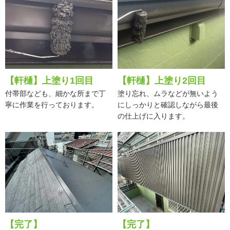
【軒樋】上塗り1回目
【軒樋】上塗り2回目
付帯部なども、細かな所まで丁
塗り忘れ、ムラなどが無いよう
寧に作業を行っております。
にしっかりと確認しながら最後
の仕上げに入ります。
【完了】
【完了】