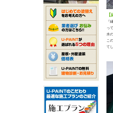
【
『
っ
水
こ
てし