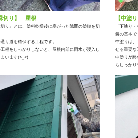
縁切り】 屋根
【中塗り
縁切り』とは、塗料乾燥後に塞がった隙間の塗膜を切
「下塗り・
て
装の基本で
の通り道を確保する工程です。
中塗りは、
の工程をしっかりしないと、屋根内部に雨水が浸入し
せる重要な
まいます(>_<)
中塗りが終
らしっかり