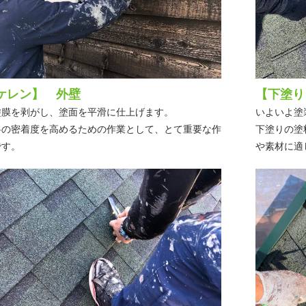
ケレン】 外壁
【下塗り
塗膜を剥がし、塗面を平滑に仕上げます。
いよいよ塗
料の密着度を高めるための作業として、とて重要な作
下塗りの塗
です。
や素材に適