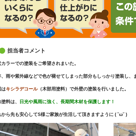
担当者コメント
状カラーでの塗装をご希望されまいた。
年、雨や紫外線などで色が褪せてしまった部分もしっかり塗装し、
回は
キシラデコール
（木部用塗料）で外壁の塗装を行いました。
の塗料は、
日光や風雨に強く、長期間木材を保護します！
から先も安心してS様ご家族が生活して頂きますように ( ˘ω˘ )