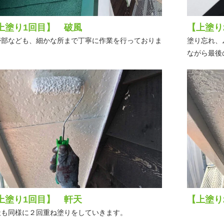
上塗り1回目】 破風
【上塗り
帯部なども、細かな所まで丁寧に作業を行っておりま
塗り忘れ、
。
ながら最後
上塗り1回目】 軒天
【上塗り
天も同様に２回重ね塗りをしていきます。