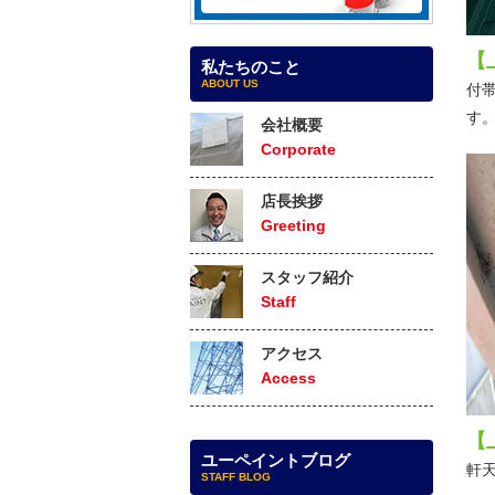
【
私たちのこと
ABOUT US
付
す
会社概要
Corporate
店長挨拶
Greeting
スタッフ紹介
Staff
アクセス
Access
【
ユーペイントブログ
軒
STAFF BLOG