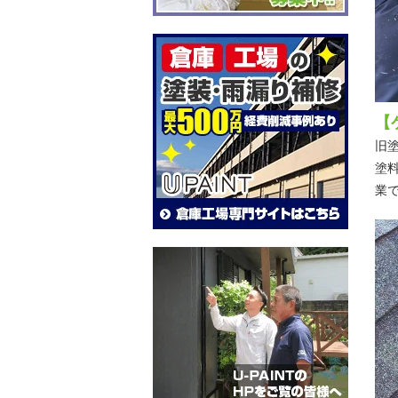
【
旧
塗
業