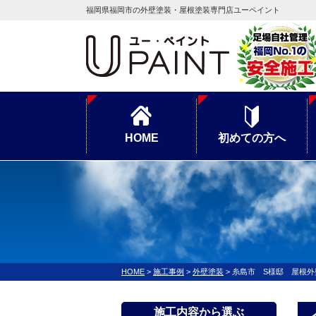
福岡県福岡市の外壁塗装・屋根塗装専門店ユーペイント
HOME
初めての方へ
HOME
>
施工事例
>
外壁塗装
>
糸島市 S様邸 屋根外
施工内容から選ぶ