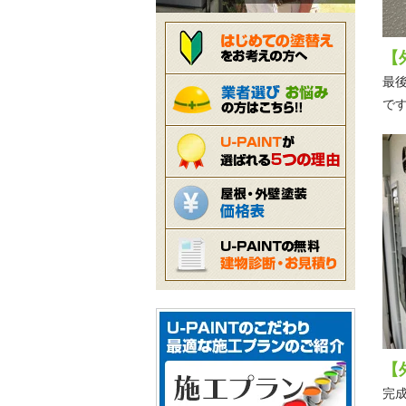
【
最
で
【
完