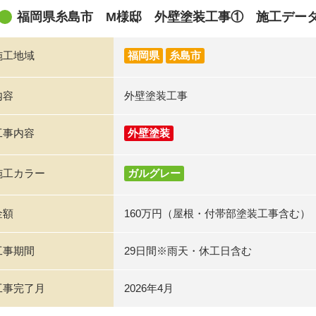
福岡県糸島市 M様邸 外壁塗装工事① 施工デー
施工地域
福岡県
糸島市
内容
外壁塗装工事
工事内容
外壁塗装
施工カラー
ガルグレー
金額
160万円（屋根・付帯部塗装工事含む）
工事期間
29日間※雨天・休工日含む
工事完了月
2026年4月