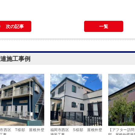
次の記事
一覧
関連施工事例
市西区 T様邸 屋根外壁
福岡市西区 S様邸 屋根外壁
【アフター訪問
工事
塗装工事
邸 屋根外壁塗