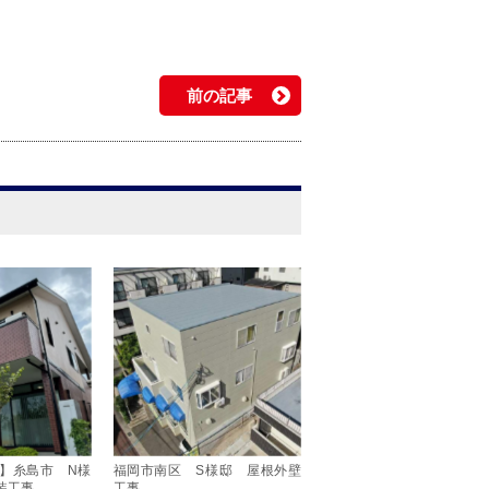
前の記事
】糸島市 N様
福岡市南区 S様邸 屋根外壁
装工事
工事