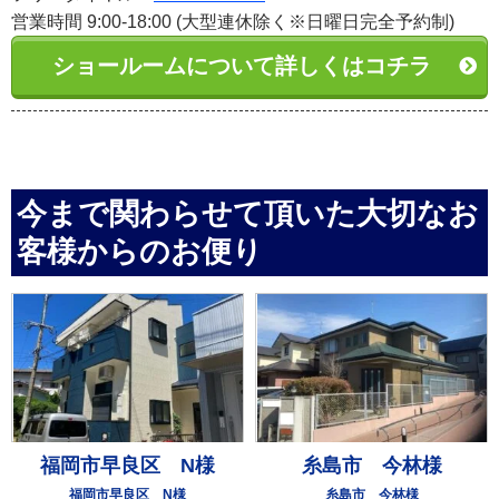
営業時間 9:00-18:00 (大型連休除く※日曜日完全予約制)
ショールームについて詳しくはコチラ
今まで関わらせて頂いた大切なお
客様からのお便り
福岡市早良区 N様
糸島市 今林様
福岡市早良区 N様
糸島市 今林様