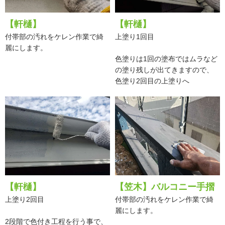
【軒樋】
【軒樋】
付帯部の汚れをケレン作業で綺
上塗り1回目
麗にします。
色塗りは1回の塗布ではムラなど
の塗り残しが出てきますので、
色塗り2回目の上塗りへ
【軒樋】
【笠木】バルコニー手摺
上塗り2回目
付帯部の汚れをケレン作業で綺
麗にします。
2段階で色付き工程を行う事で、