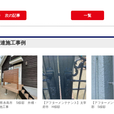
次の記事
一覧
関連施工事例
県糸島市 S様邸 外構・
【アフターメンテナンス】太宰
【アフターメン
他工事
府市 H様邸
郡 S様邸