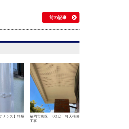
前の記事
テナンス】粕屋
福岡市東区 K様邸 軒天補修
工事