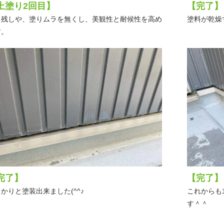
上塗り2回目】
【完了】
り残しや、塗りムラを無くし、美観性と耐候性を高め
塗料が乾燥
す。
完了】
【完了】
かりと塗装出来ました(^^♪
これからも
す＾＾