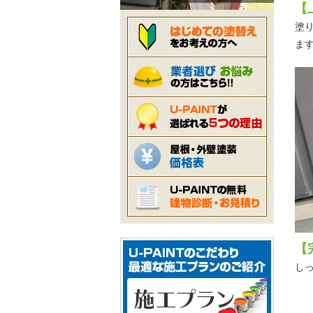
【
塗
ま
【
しっ