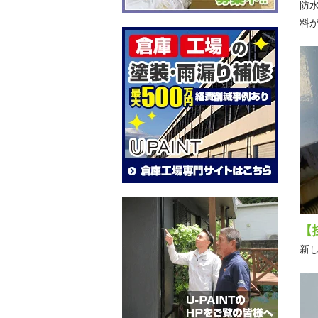
防
料
【
新