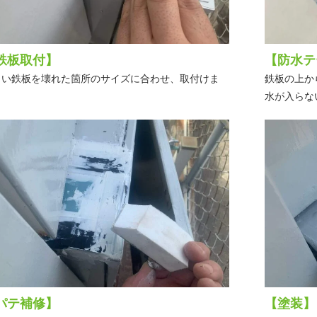
鉄板取付】
【防水テ
しい鉄板を壊れた箇所のサイズに合わせ、取付けま
鉄板の上か
。
水が入らな
パテ補修】
【塗装】