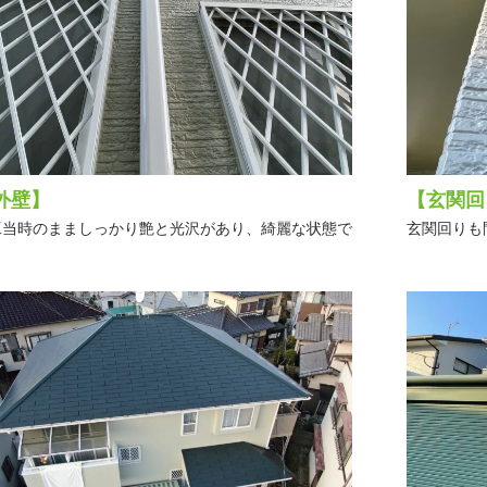
外壁】
【玄関回
工当時のまましっかり艶と光沢があり、綺麗な状態で
玄関回りも
。