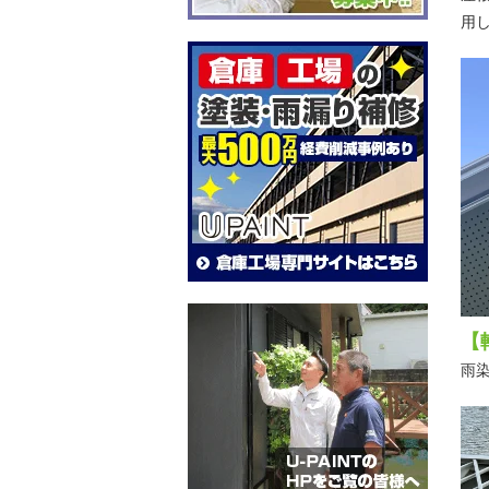
用
【
雨