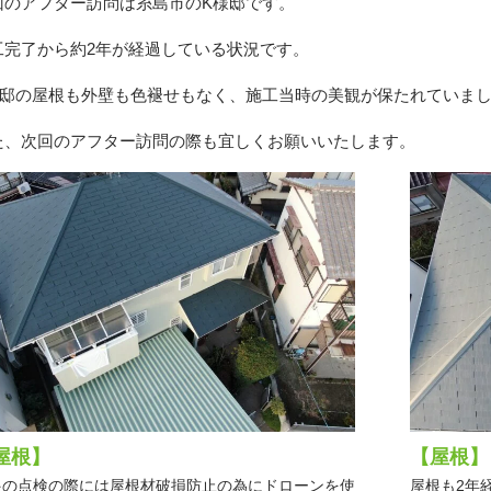
回のアフター訪問は糸島市のK様邸です。
工完了から約2年が経過している状況です。
様邸の屋根も外壁も色褪せもなく、施工当時の美観が保たれていま
た、次回のアフター訪問の際も宜しくお願いいたします。
屋根】
【屋根】
根の点検の際には屋根材破損防止の為にドローンを使
屋根も2年