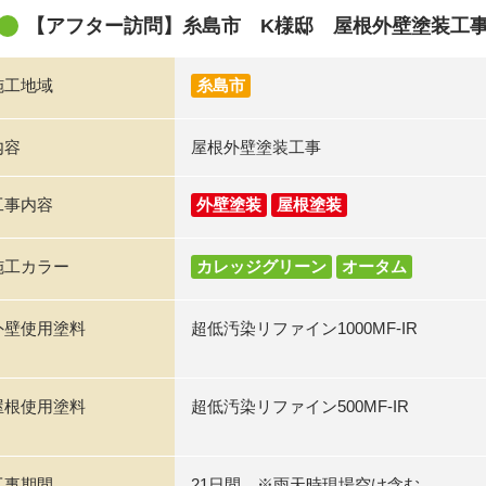
【アフター訪問】糸島市 K様邸 屋根外壁塗装工
施工地域
糸島市
内容
屋根外壁塗装工事
工事内容
外壁塗装
屋根塗装
施工カラー
カレッジグリーン
オータム
外壁使用塗料
超低汚染リファイン1000MF-IR
屋根使用塗料
超低汚染リファイン500MF-IR
工事期間
21日間 ※雨天時現場空け含む