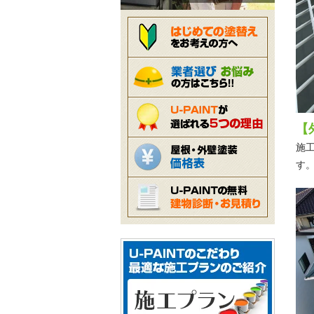
【
施
す