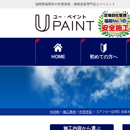
福岡県福岡市の外壁塗装・屋根塗装専門店ユーペイント
HOME
初めての方へ
HOME
>
施工事例
>
外壁塗装
>
【アフター訪問】糸島
施工内容から選ぶ