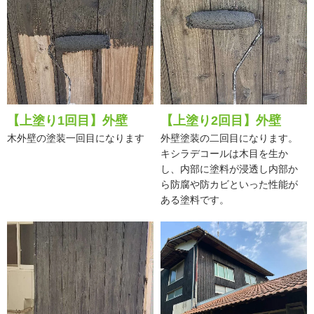
【上塗り1回目】外壁
【上塗り2回目】外壁
木外壁の塗装一回目になります
外壁塗装の二回目になります。
キシラデコールは木目を生か
し、内部に塗料が浸透し内部か
ら防腐や防カビといった性能が
ある塗料です。