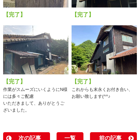
【完了】
【完了】
【完了】
【完了】
作業がスムーズにいくようにN様
これからも末永くお付き合い、
には多々ご配慮
お願い致します(^^♪
いただきまして、ありがとうご
ざいました。
次の記事
一覧
前の記事