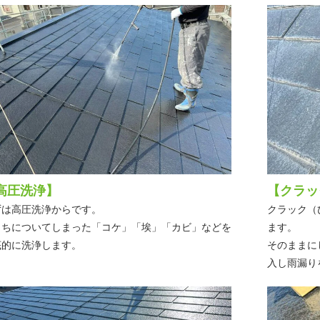
高圧洗浄】
【クラッ
ずは高圧洗浄からです。
クラック（
うちについてしまった「コケ」「埃」「カビ」などを
ます。
底的に洗浄します。
そのままに
入し雨漏り