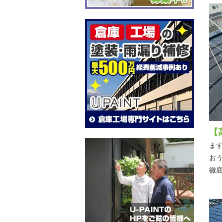
【
ま
お
徹