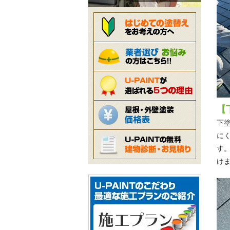
【
下
に
す
け