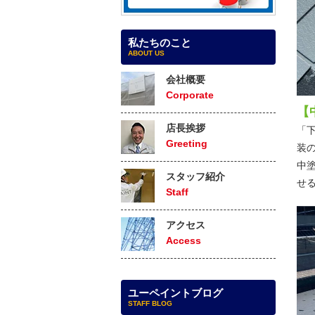
私たちのこと
ABOUT US
会社概要
Corporate
【
店長挨拶
「
Greeting
装
中
スタッフ紹介
せ
Staff
アクセス
Access
ユーペイントブログ
STAFF BLOG