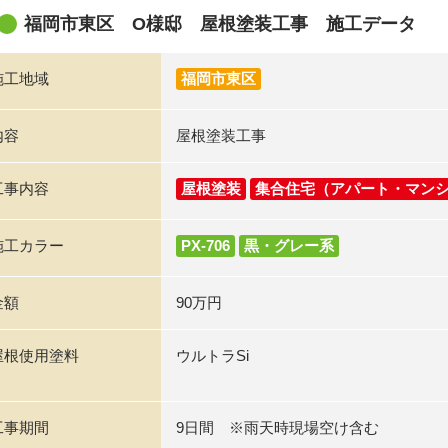
福岡市東区 O様邸 屋根塗装工事 施工データ
施工地域
福岡市東区
内容
屋根塗装工事
工事内容
屋根塗装
集合住宅（アパート・マン
施工カラー
PX-706
黒・グレー系
金額
90万円
屋根使用塗料
ウルトラSi
工事期間
9日間 ※雨天時現場空け含む