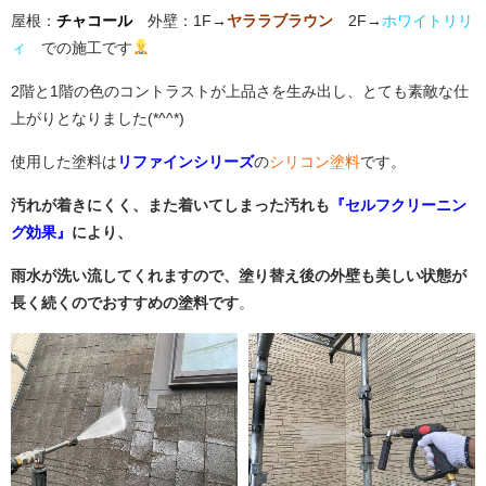
屋根：
チャコール
外壁：1F→
ヤララブラウン
2F→
ホワイトリリ
ィ
での施工です
2階と1階の色のコントラストが上品さを生み出し、とても素敵な仕
上がりとなりました(*^^*)
使用した塗料は
リファインシリーズ
の
シリコン塗料
です。
汚れが着きにくく、また着いてしまった汚れも
『セルフクリーニン
グ効果』
により、
雨水が洗い流してくれますので、塗り替え後の外壁も美しい状態が
長く続くのでおすすめの塗料です
。