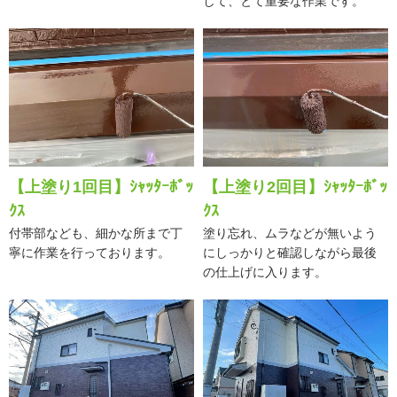
して、とて重要な作業です。
【上塗り1回目】ｼｬｯﾀｰﾎﾞｯ
【上塗り2回目】ｼｬｯﾀｰﾎﾞｯ
ｸｽ
ｸｽ
付帯部なども、細かな所まで丁
塗り忘れ、ムラなどが無いよう
寧に作業を行っております。
にしっかりと確認しながら最後
の仕上げに入ります。