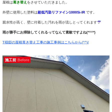
屋根は
葺き替え
をさせていただきました。
外壁に使用した塗料は
超低汚染リファイン1000Si-IR
です。
親水性が高く、壁に付着した汚れを雨が流しとってくれます
雨が勝手にお掃除してくれるってなんて素敵ですよね(*^^*)
T様邸の屋根葺き替え工事の施工事例はこちらから(^^)/
施工前
Before